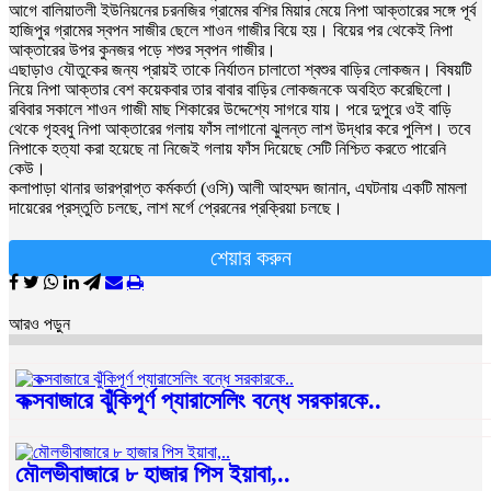
আগে বালিয়াতলী ইউনিয়নের চরনজির গ্রামের বশির মিয়ার মেয়ে নিপা আক্তারের সঙ্গে পূর্ব
হাজিপুর গ্রামের স্বপন সাজীর ছেলে শাওন গাজীর বিয়ে হয়। বিয়ের পর থেকেই নিপা
আক্তারের উপর কুনজর পড়ে শশুর স্বপন গাজীর।
এছাড়াও যৌতুকের জন্য প্রায়ই তাকে নির্যাতন চালাতো শ্বশুর বাড়ির লোকজন। বিষয়টি
নিয়ে নিপা আক্তার বেশ কয়েকবার তার বাবার বাড়ির লোকজনকে অবহিত করেছিলো।
রবিবার সকালে শাওন গাজী মাছ শিকারের উদ্দেশ্যে সাগরে যায়। পরে দুপুরে ওই বাড়ি
থেকে গৃহবধু নিপা আক্তারের গলায় ফাঁস লাগানো ঝুলন্ত লাশ উদ্ধার করে পুলিশ। তবে
নিপাকে হত্যা করা হয়েছে না নিজেই গলায় ফাঁস দিয়েছে সেটি নিশ্চিত করতে পারেনি
কেউ।
কলাপাড়া থানার ভারপ্রাপ্ত কর্মকর্তা (ওসি) আলী আহম্মদ জানান, এঘটনায় একটি মামলা
দায়েরের প্রস্তুতি চলছে, লাশ মর্গে প্রেরনের প্রক্রিয়া চলছে।
শেয়ার করুন
আরও পড়ুন
কক্সবাজারে ঝুঁকিপূর্ণ প্যারাসেলিং বন্ধে সরকারকে..
মৌলভীবাজারে ৮ হাজার পিস ইয়াবা,..