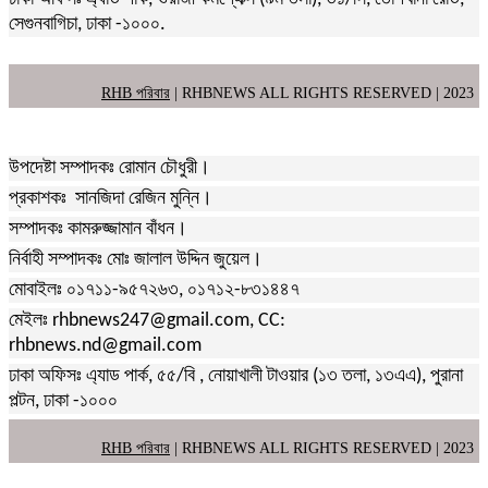
সেগুনবাগিচা, ঢাকা -১০০০.
RHB পরিবার
| RHBNEWS ALL RIGHTS RESERVED | 2023
উপদেষ্টা সম্পাদকঃ রোমান চৌধুরী।
প্রকাশকঃ সানজিদা রেজিন মুন্নি।
সম্পাদকঃ কামরুজ্জামান বাঁধন।
নির্বাহী সম্পাদকঃ মোঃ জালাল উদ্দিন জুয়েল।
মোবাইলঃ ০১৭১১-৯৫৭২৬৩, ০১৭১২-৮৩১৪৪৭
মেইলঃ rhbnews247@gmail.com, CC:
rhbnews.nd@gmail.com
ঢাকা অফিসঃ এ্যাড পার্ক, ৫৫/বি , নোয়াখালী টাওয়ার (১৩ তলা, ১৩এএ), পুরানা
পল্টন, ঢাকা -১০০০
RHB পরিবার
| RHBNEWS ALL RIGHTS RESERVED | 2023