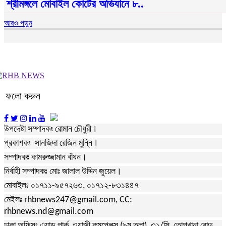
শ্রীমঙ্গলে মোবাইল কোর্টের অভিযানে ৮..
আরও পড়ুন
ফলো করুন
উপদেষ্টা সম্পাদকঃ রোমান চৌধুরী।
প্রকাশকঃ সানজিদা রেজিন মুন্নি।
সম্পাদকঃ কামরুজ্জামান বাঁধন।
নির্বাহী সম্পাদকঃ মোঃ জালাল উদ্দিন জুয়েল।
মোবাইলঃ ০১৭১১-৯৫৭২৬৩, ০১৭১২-৮৩১৪৪৭
মেইলঃ rhbnews247@gmail.com, CC:
rhbnews.nd@gmail.com
ঢাকা অফিসঃ এ্যাড পার্ক, ওয়াজী কমপ্লেক্স (৯ম তলা), ৩১/সি, তোপখানা রোড,