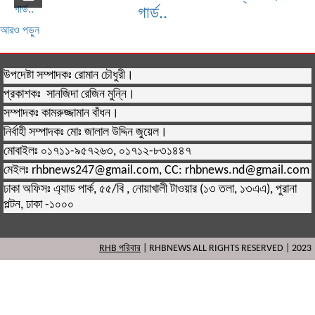
গার্ড..
আরও পড়ুন
উপদেষ্টা সম্পাদকঃ রোমান চৌধুরী।
প্রকাশকঃ সানজিদা রেজিন মুন্নি।
সম্পাদকঃ কামরুজ্জামান বাঁধন।
নির্বাহী সম্পাদকঃ মোঃ জালাল উদ্দিন জুয়েল।
মোবাইলঃ ০১৭১১-৯৫৭২৬৩, ০১৭১২-৮৩১৪৪৭
মেইলঃ rhbnews247@gmail.com, CC: rhbnews.nd@gmail.com
ঢাকা অফিসঃ এ্যাড পার্ক, ৫৫/বি , নোয়াখালী টাওয়ার (১৩ তলা, ১৩এএ), পুরানা
পল্টন, ঢাকা -১০০০
RHB পরিবার
| RHBNEWS ALL RIGHTS RESERVED | 2023