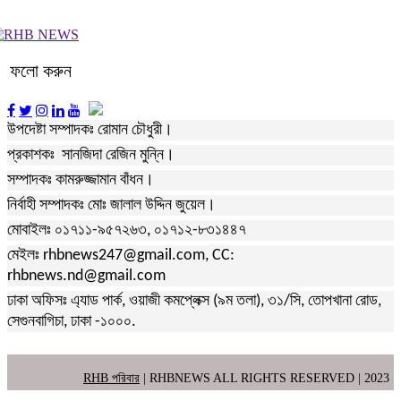
ফলো করুন
উপদেষ্টা সম্পাদকঃ রোমান চৌধুরী।
প্রকাশকঃ সানজিদা রেজিন মুন্নি।
সম্পাদকঃ কামরুজ্জামান বাঁধন।
নির্বাহী সম্পাদকঃ মোঃ জালাল উদ্দিন জুয়েল।
মোবাইলঃ ০১৭১১-৯৫৭২৬৩, ০১৭১২-৮৩১৪৪৭
মেইলঃ rhbnews247@gmail.com, CC:
rhbnews.nd@gmail.com
ঢাকা অফিসঃ এ্যাড পার্ক, ওয়াজী কমপ্লেক্স (৯ম তলা), ৩১/সি, তোপখানা রোড,
সেগুনবাগিচা, ঢাকা -১০০০.
RHB পরিবার
| RHBNEWS ALL RIGHTS RESERVED | 2023