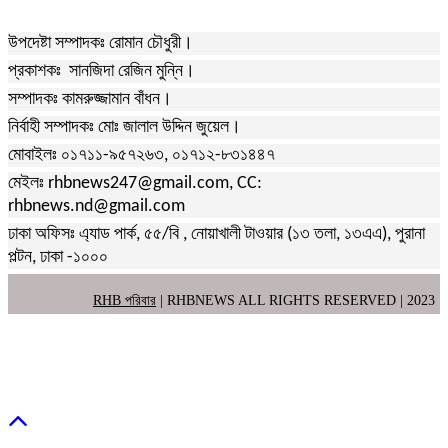
উপদেষ্টা সম্পাদকঃ রোমান চৌধুরী।
প্রকাশকঃ সানজিদা রেজিন মুন্নি।
সম্পাদকঃ কামরুজ্জামান বাঁধন।
নির্বাহী সম্পাদকঃ মোঃ জালাল উদ্দিন জুয়েল।
মোবাইলঃ ০১৭১১-৯৫৭২৬৩, ০১৭১২-৮৩১৪৪৭
মেইলঃ rhbnews247@gmail.com, CC:
rhbnews.nd@gmail.com
ঢাকা অফিসঃ এ্যাড পার্ক, ৫৫/বি , নোয়াখালী টাওয়ার (১৩ তলা, ১৩এএ), পুরানা
পল্টন, ঢাকা -১০০০
RHB পরিবার
| RHBNEWS ALL RIGHTS RESERVED | 2023