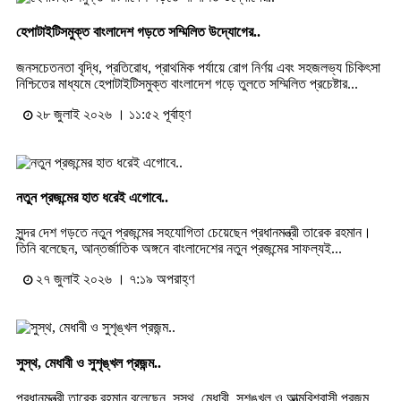
হেপাটাইটিসমুক্ত বাংলাদেশ গড়তে সম্মিলিত উদ্যোগের..
জনসচেতনতা বৃদ্ধি, প্রতিরোধ, প্রাথমিক পর্যায়ে রোগ নির্ণয় এবং সহজলভ্য চিকিৎসা
নিশ্চিতের মাধ্যমে হেপাটাইটিসমুক্ত বাংলাদেশ গড়ে তুলতে সম্মিলিত প্রচেষ্টার...
২৮ জুলাই ২০২৬ । ১১:৫২ পূর্বাহ্ণ
নতুন প্রজন্মের হাত ধরেই এগোবে..
সুন্দর দেশ গড়তে নতুন প্রজন্মের সহযোগিতা চেয়েছেন প্রধানমন্ত্রী তারেক রহমান।
তিনি বলেছেন, আন্তর্জাতিক অঙ্গনে বাংলাদেশের নতুন প্রজন্মের সাফল্যই...
২৭ জুলাই ২০২৬ । ৭:১৯ অপরাহ্ণ
সুস্থ, মেধাবী ও সুশৃঙ্খল প্রজন্ম..
প্রধানমন্ত্রী তারেক রহমান বলেছেন, সুস্থ, মেধাবী, সুশৃঙ্খল ও আত্মবিশ্বাসী প্রজন্ম