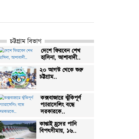
চট্টগ্রাম বিভাগ
দেশে ফিরবেন শেখ
হাসিনা, আশাবাদী..
২০ আগস্ট থেকে শুরু
চট্টগ্রাম..
কক্সবাজারে ঝুঁকিপূর্ণ
প্যারাসেলিং বন্ধে
সরকারকে..
কাপ্তাই হ্রদের পানি
বিপৎসীমায়, ১৬..