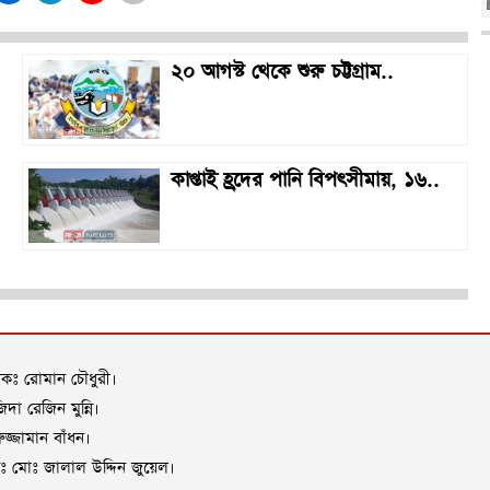
২০ আগস্ট থেকে শুরু চট্টগ্রাম..
কাপ্তাই হ্রদের পানি বিপৎসীমায়, ১৬..
াদকঃ রোমান চৌধুরী।
দা রেজিন মুন্নি।
জ্জামান বাঁধন।
দকঃ মোঃ জালাল উদ্দিন জুয়েল।