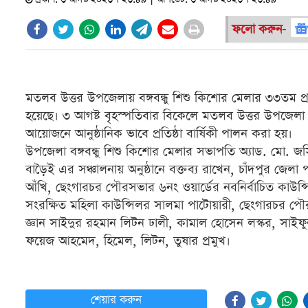
ফলো করুন-
মতলব উত্তর উপজেলায় বঙ্গবন্ধু শিশু কিশোর মেলার ৩৩তম প্রত
হয়েছে। ৩ আগষ্ট বৃহস্পতিবার বিকেলে মতলব উত্তর উপজেলা ম
আয়োজনে আনুষ্ঠানিক ভাবে প্রতিষ্ঠা বার্ষিকী পালন করা হয়।
উপজেলা বঙ্গবন্ধু শিশু কিশোর মেলার সভাপতি অ্যাড. মো. জস
বাড়ৈই এর সঞ্চালনায় অনুষ্ঠানে বক্তব্য রাখেন, চাঁদপুর জে
আঁখি, ছেংগারচর পৌরসভার ৬নং ওয়ার্ডের নবনির্বাচিত কাউন্স
সংরক্ষিত মহিলা কাউন্সিলর সালমা পাটোয়ারী, ছেংগারচর পৌর
জ্ঞান সাইদুর রহমান লিটন ঢালী, কামাল হোসেন লস্কর, সাইফুল
ফয়েজ আহমেদ, হিমেল, লিটন, তুষার প্রমুখ।
শেয়ার করুন