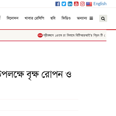
English
ম
বিনোদন
খাবার রেসিপি
ছবি
ভিডিও
অন্যান্য
শ্রীমঙ্গলে ১৪তম চা নিলামে বিটিআরআই'র গ্রিন টি রেকর্ড ২৭৯০ 
 উপলক্ষে বৃক্ষ রোপন ও