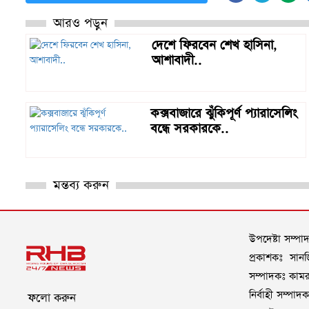
আরও পড়ুন
দেশে ফিরবেন শেখ হাসিনা,
আশাবাদী..
কক্সবাজারে ঝুঁকিপূর্ণ প্যারাসেলিং
বন্ধে সরকারকে..
মন্তব্য করুন
উপদেষ্টা সম্প
প্রকাশকঃ সানজি
সম্পাদকঃ কামরু
নির্বাহী সম্পা
ফলো করুন