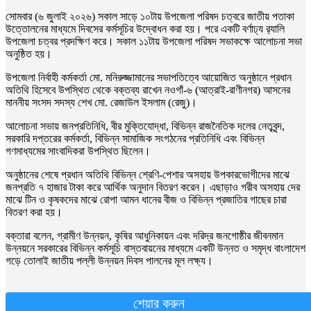
সোমবার (৬ জুলাই ২০২৬) সকাল সাড়ে ১০টায় উপজেলা পরিষদ চত্বরে জাতীয় পতাকা
উত্তোলনের মাধ্যমে দিবসের কর্মসূচির উদ্বোধন করা হয়। পরে একটি বর্ণাঢ্য র‌্যালি
উপজেলা চত্বর প্রদক্ষিণ করে। সকাল ১১টায় উপজেলা পরিষদ সভাকক্ষে আলোচনা সভা
অনুষ্ঠিত হয়।
উপজেলা নির্বাহী কর্মকর্তা মো. মনিরুজ্জামানের সভাপতিত্বে আয়োজিত অনুষ্ঠানে প্রধান
অতিথি হিসেবে উপস্থিত থেকে বক্তব্য রাখেন নওগাঁ-৬ (আত্রাই-রাণীনগর) আসনের
মাননীয় সংসদ সদস্য শেখ মো. রেজাউল ইসলাম (রেজু)।
আলোচনা সভায় জনপ্রতিনিধি, বীর মুক্তিযোদ্ধা, বিভিন্ন রাজনৈতিক দলের নেতৃবৃন্দ,
সরকারি দপ্তরের কর্মকর্তা, বিভিন্ন সামাজিক সংগঠনের প্রতিনিধি এবং বিভিন্ন
গণমাধ্যমের সাংবাদিকরা উপস্থিত ছিলেন।
অনুষ্ঠানের শেষে প্রধান অতিথি বিভিন্ন শ্রেণি-পেশার অসহায় উপকারভোগীদের মাঝে
জনপ্রতি ৭ হাজার টাকা করে আর্থিক অনুদান বিতরণ করেন। এছাড়াও গরীব অসহায় দের
মাঝে টিন ও কৃষকদের মাঝে রোপা আমন ধানের বীজ ও বিভিন্ন প্রজাতির গাছের চারা
বিতরণ করা হয়।
বক্তারা বলেন, গ্রামীণ উন্নয়ন, কৃষির আধুনিকায়ন এবং দরিদ্র জনগোষ্ঠীর জীবনমান
উন্নয়নে সরকারের বিভিন্ন কর্মসূচি বাস্তবায়নের মাধ্যমে একটি উন্নত ও সমৃদ্ধ বাংলাদেশ
গড়ে তোলাই জাতীয় পল্লী উন্নয়ন দিবস পালনের মূল লক্ষ্য।
শেয়ার করুন