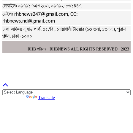
মোবাইলঃ ০১৭১১-৯৫৭২৬৩, ০১৭১২-৮৩১৪৪৭
মেইলঃ rhbnews247@gmail.com, CC:
rhbnews.nd@gmail.com
ঢাকা অফিসঃ এ্যাড পার্ক, ৫৫/বি , নোয়াখালী টাওয়ার (১৩ তলা, ১৩এএ), পুরানা
পল্টন, ঢাকা -১০০০
RHB পরিবার
| RHBNEWS ALL RIGHTS RESERVED | 2023
Powered by
Translate