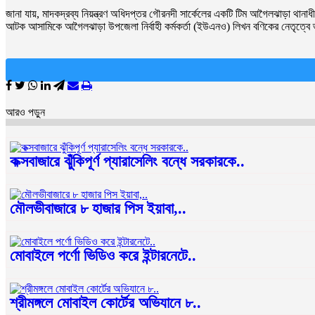
জানা যায়, মাদকদ্রব্য নিয়ন্ত্রণ অধিদপ্তর গৌরনদী সার্কেলের একটি টিম আগৈলঝাড়া থান
আটক আসামিকে আগৈলঝাড়া উপজেলা নির্বাহী কর্মকর্তা (ইউএনও) লিখন বণিকের নেতৃত্বে ভ
আরও পড়ুন
কক্সবাজারে ঝুঁকিপূর্ণ প্যারাসেলিং বন্ধে সরকারকে..
মৌলভীবাজারে ৮ হাজার পিস ইয়াবা,..
মোবাইলে পর্ণো ভিডিও করে ইন্টারনেটে..
শ্রীমঙ্গলে মোবাইল কোর্টের অভিযানে ৮..