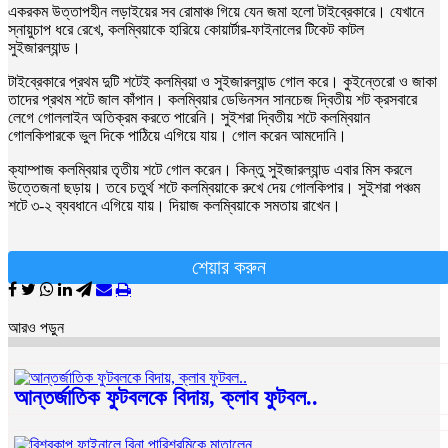
একরকম উত্তাপহীন লড়াইয়ের সব রোমাঞ্চ গিয়ে যেন জমা হলো টাইব্রেকারে। যেখানে
স্নায়ুচাপ ধরে রেখে, কলম্বিয়াকে হারিয়ে কোয়ার্টার-ফাইনালের টিকেট কাটল
সুইজারল্যান্ড।
টাইব্রেকারে প্রথম দুটি শটেই কলম্বিয়া ও সুইজারল্যান্ড গোল করে। কুইন্তেরো ও জাকা
তাদের প্রথম শটে জাল কাঁপান। কলম্বিয়ার ডেভিনসন সানচেজ দ্বিতীয় শট ক্রসবারে
লেগে গোললাইন অতিক্রম করতে পারেনি। সুইশরা দ্বিতীয় শটে কলম্বিয়ান
গোলকিপারকে ভুল দিকে পাঠিয়ে এগিয়ে যায়। গোল করেন আমদোনি।
ক্যাম্পাজ কলম্বিয়ার তৃতীয় শটে গোল করেন। কিন্তু সুইজারল্যান্ড এবার মিস করলে
উত্তেজনা ছড়ায়। তবে চতুর্থ শটে কলম্বিয়াকে রুখে দেয় গোলকিপার। সুইশরা পঞ্চম
শটে ৩-২ ব্যবধানে এগিয়ে যায়। দিয়াজ কলম্বিয়াকে সমতায় রাখেন।
শেয়ার করুন
আরও পড়ুন
আন্তর্জাতিক ফুটবলকে বিদায়, ক্লাব ফুটবল..