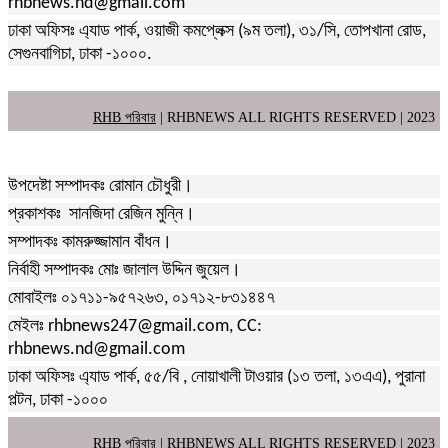
rhbnews.nd@gmail.com
ঢাকা অফিসঃ এ্যাড পার্ক, ওয়াজী কমপ্লেক্স (৯ম তলা), ৩১/সি, তোপখানা রোড,
সেগুনবাগিচা, ঢাকা -১০০০.
RHB পরিবার
| RHBNEWS ALL RIGHTS RESERVED | 2023
উপদেষ্টা সম্পাদকঃ রোমান চৌধুরী।
প্রকাশকঃ সানজিদা রেজিন মুন্নি।
সম্পাদকঃ কামরুজ্জামান বাঁধন।
নির্বাহী সম্পাদকঃ মোঃ জালাল উদ্দিন জুয়েল।
মোবাইলঃ ০১৭১১-৯৫৭২৬৩, ০১৭১২-৮৩১৪৪৭
মেইলঃ rhbnews247@gmail.com, CC:
rhbnews.nd@gmail.com
ঢাকা অফিসঃ এ্যাড পার্ক, ৫৫/বি , নোয়াখালী টাওয়ার (১৩ তলা, ১৩এএ), পুরানা
পল্টন, ঢাকা -১০০০
RHB পরিবার
| RHBNEWS ALL RIGHTS RESERVED | 2023