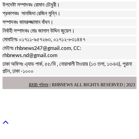
উপদেষ্টা সম্পাদকঃ রোমান চৌধুরী।
প্রকাশকঃ সানজিদা রেজিন মুন্নি।
সম্পাদকঃ কামরুজ্জামান বাঁধন।
নির্বাহী সম্পাদকঃ মোঃ জালাল উদ্দিন জুয়েল।
মোবাইলঃ ০১৭১১-৯৫৭২৬৩, ০১৭১২-৮৩১৪৪৭
মেইলঃ rhbnews247@gmail.com, CC:
rhbnews.nd@gmail.com
ঢাকা অফিসঃ এ্যাড পার্ক, ৫৫/বি , নোয়াখালী টাওয়ার (১৩ তলা, ১৩এএ), পুরানা
পল্টন, ঢাকা -১০০০
RHB পরিবার
| RHBNEWS ALL RIGHTS RESERVED | 2023