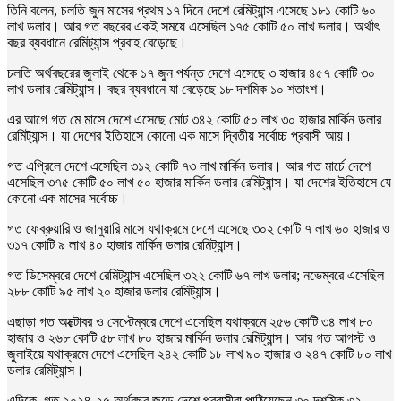
তিনি বলেন, চলতি জুন মাসের প্রথম ১৭ দিনে দেশে রেমিট্যান্স এসেছে ১৮১ কোটি ৬০
লাখ ডলার। আর গত বছরের একই সময়ে এসেছিল ১৭৫ কোটি ৫০ লাখ ডলার। অর্থাৎ
বছর ব্যবধানে রেমিট্যান্স প্রবাহ বেড়েছে।
চলতি অর্থবছরের জুলাই থেকে ১৭ জুন পর্যন্ত দেশে এসেছে ৩ হাজার ৪৫৭ কোটি ৩০
লাখ ডলার রেমিট্যান্স। বছর ব্যবধানে যা বেড়েছে ১৮ দশমিক ১০ শতাংশ।
এর আগে গত মে মাসে দেশে এসেছে মোট ৩৪২ কোটি ৫০ লাখ ৩০ হাজার মার্কিন ডলার
রেমিট্যান্স। যা দেশের ইতিহাসে কোনো এক মাসে দ্বিতীয় সর্বোচ্চ প্রবাসী আয়।
গত এপ্রিলে দেশে এসেছিল ৩১২ কোটি ৭৩ লাখ মার্কিন ডলার। আর গত মার্চে দেশে
এসেছিল ৩৭৫ কোটি ৫০ লাখ ৫০ হাজার মার্কিন ডলার রেমিট্যান্স। যা দেশের ইতিহাসে যে
কোনো এক মাসের সর্বোচ্চ।
গত ফেব্রুয়ারি ও জানুয়ারি মাসে যথাক্রমে দেশে এসেছে ৩০২ কোটি ৭ লাখ ৬০ হাজার ও
৩১৭ কোটি ৯ লাখ ৪০ হাজার মার্কিন ডলার রেমিট্যান্স।
গত ডিসেম্বরে দেশে রেমিট্যান্স এসেছিল ৩২২ কোটি ৬৭ লাখ ডলার; নভেম্বরে এসেছিল
২৮৮ কোটি ৯৫ লাখ ২০ হাজার ডলার রেমিট্যান্স।
এছাড়া গত অক্টোবর ও সেপ্টেম্বরে দেশে এসেছিল যথাক্রমে ২৫৬ কোটি ৩৪ লাখ ৮০
হাজার ও ২৬৮ কোটি ৫৮ লাখ ৮০ হাজার মার্কিন ডলার রেমিট্যান্স। আর গত আগস্ট ও
জুলাইয়ে যথাক্রমে দেশে এসেছিল ২৪২ কোটি ১৮ লাখ ৯০ হাজার ও ২৪৭ কোটি ৮০ লাখ
ডলার রেমিট্যান্স।
এদিকে, গত ২০২৪-২৫ অর্থবছর জুড়ে দেশে প্রবাসীরা পাঠিয়েছেন ৩০ দশমিক ৩২