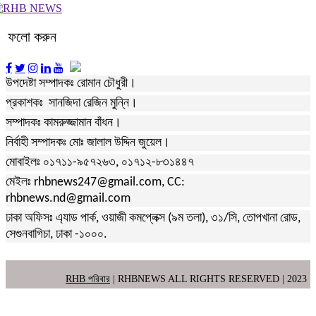
ফলো করুন
উপদেষ্টা সম্পাদকঃ রোমান চৌধুরী।
প্রকাশকঃ সানজিদা রেজিন মুন্নি।
সম্পাদকঃ কামরুজ্জামান বাঁধন।
নির্বাহী সম্পাদকঃ মোঃ জালাল উদ্দিন জুয়েল।
মোবাইলঃ ০১৭১১-৯৫৭২৬৩, ০১৭১২-৮৩১৪৪৭
মেইলঃ rhbnews247@gmail.com, CC:
rhbnews.nd@gmail.com
ঢাকা অফিসঃ এ্যাড পার্ক, ওয়াজী কমপ্লেক্স (৯ম তলা), ৩১/সি, তোপখানা রোড,
সেগুনবাগিচা, ঢাকা -১০০০.
RHB পরিবার
| RHBNEWS ALL RIGHTS RESERVED | 2023