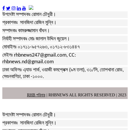
উপদেষ্টা সম্পাদকঃ রোমান চৌধুরী।
প্রকাশকঃ সানজিদা রেজিন মুন্নি।
সম্পাদকঃ কামরুজ্জামান বাঁধন।
নির্বাহী সম্পাদকঃ মোঃ জালাল উদ্দিন জুয়েল।
মোবাইলঃ ০১৭১১-৯৫৭২৬৩, ০১৭১২-৮৩১৪৪৭
মেইলঃ rhbnews247@gmail.com, CC:
rhbnews.nd@gmail.com
ঢাকা অফিসঃ এ্যাড পার্ক, ওয়াজী কমপ্লেক্স (৯ম তলা), ৩১/সি, তোপখানা রোড,
সেগুনবাগিচা, ঢাকা -১০০০.
RHB পরিবার
| RHBNEWS ALL RIGHTS RESERVED | 2023
উপদেষ্টা সম্পাদকঃ রোমান চৌধুরী।
প্রকাশকঃ সানজিদা রেজিন মুন্নি।