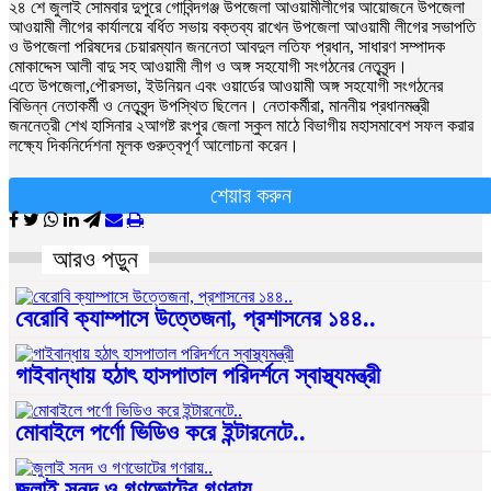
২৪ শে জুলাই সোমবার দুপুরে গোবিন্দগঞ্জ উপজেলা আওয়ামীলীগের আয়োজনে উপজেলা
আওয়ামী লীগের কার্যালয়ে বর্ধিত সভায় বক্তব্য রাখেন উপজেলা আওয়ামী লীগের সভাপতি
ও উপজেলা পরিষদের চেয়ারম্যান জননেতা আবদুল লতিফ প্রধান, সাধারণ সম্পাদক
মোকাদ্দেস আলী বাদু সহ আওয়ামী লীগ ও অঙ্গ সহযোগী সংগঠনের নেতৃবৃন্দ।
এতে উপজেলা,পৌরসভা, ইউনিয়ন এবং ওয়ার্ডের আওয়ামী অঙ্গ সহযোগী সংগঠনের
বিভিন্ন নেতাকর্মী ও নেতৃবৃন্দ উপস্থিত ছিলেন। নেতাকর্মীরা, মাননীয় প্রধানমন্ত্রী
জননেত্রী শেখ হাসিনার ২আগষ্ট রংপুর জেলা স্কুল মাঠে বিভাগীয় মহাসমাবেশ সফল করার
লক্ষ্যে দিকনির্দেশনা মূলক গুরুত্বপূর্ণ আলোচনা করেন।
শেয়ার করুন
আরও পড়ুন
বেরোবি ক্যাম্পাসে উত্তেজনা, প্রশাসনের ১৪৪..
গাইবান্ধায় হঠাৎ হাসপাতাল পরিদর্শনে স্বাস্থ্যমন্ত্রী
মোবাইলে পর্ণো ভিডিও করে ইন্টারনেটে..
জুলাই সনদ ও গণভোটের গণরায়..