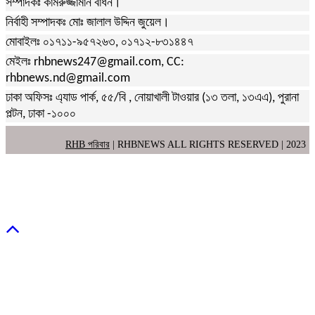
সম্পাদকঃ কামরুজ্জামান বাঁধন।
নির্বাহী সম্পাদকঃ মোঃ জালাল উদ্দিন জুয়েল।
মোবাইলঃ ০১৭১১-৯৫৭২৬৩, ০১৭১২-৮৩১৪৪৭
মেইলঃ rhbnews247@gmail.com, CC:
rhbnews.nd@gmail.com
ঢাকা অফিসঃ এ্যাড পার্ক, ৫৫/বি , নোয়াখালী টাওয়ার (১৩ তলা, ১৩এএ), পুরানা
পল্টন, ঢাকা -১০০০
RHB পরিবার
| RHBNEWS ALL RIGHTS RESERVED | 2023