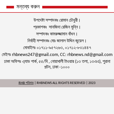
মন্তব্য করুন
উপদেষ্টা সম্পাদকঃ রোমান চৌধুরী।
প্রকাশকঃ সানজিদা রেজিন মুন্নি।
সম্পাদকঃ কামরুজ্জামান বাঁধন।
নির্বাহী সম্পাদকঃ মোঃ জালাল উদ্দিন জুয়েল।
মোবাইলঃ ০১৭১১-৯৫৭২৬৩, ০১৭১২-৮৩১৪৪৭
মেইলঃ rhbnews247@gmail.com, CC: rhbnews.nd@gmail.com
ঢাকা অফিসঃ এ্যাড পার্ক, ৫৫/বি , নোয়াখালী টাওয়ার (১৩ তলা, ১৩এএ), পুরানা
পল্টন, ঢাকা -১০০০
RHB পরিবার
| RHBNEWS ALL RIGHTS RESERVED | 2023