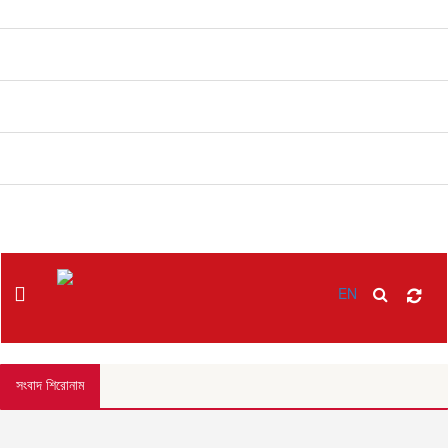
বিনোদন
খাবার রেসিপি
ছবি
ভিডিও
অন্যান্য
EN
সংবাদ শিরোনাম