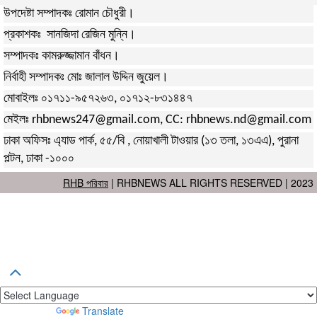
উপদেষ্টা সম্পাদকঃ রোমান চৌধুরী।
প্রকাশকঃ সানজিদা রেজিন মুন্নি।
সম্পাদকঃ কামরুজ্জামান বাঁধন।
নির্বাহী সম্পাদকঃ মোঃ জালাল উদ্দিন জুয়েল।
মোবাইলঃ ০১৭১১-৯৫৭২৬৩, ০১৭১২-৮৩১৪৪৭
মেইলঃ rhbnews247@gmail.com, CC: rhbnews.nd@gmail.com
ঢাকা অফিসঃ এ্যাড পার্ক, ৫৫/বি , নোয়াখালী টাওয়ার (১৩ তলা, ১৩এএ), পুরানা
পল্টন, ঢাকা -১০০০
RHB পরিবার
| RHBNEWS ALL RIGHTS RESERVED | 2023
Powered by
Translate