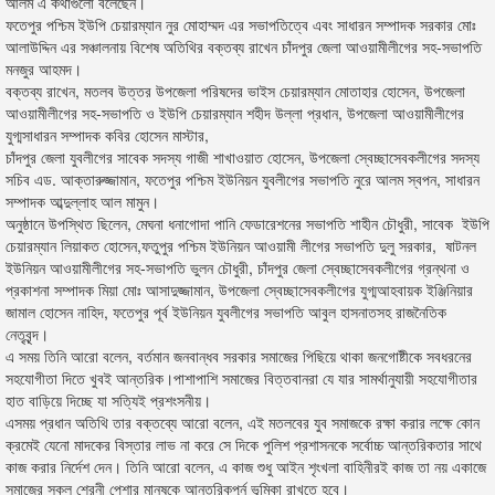
আলম এ কথাগুলো বলেছেন।
ফতেপুর পশ্চিম ইউপি চেয়ারম্যান নুর মোহাম্মদ এর সভাপতিত্বে এবং সাধারন সম্পাদক সরকার মোঃ
আলাউদ্দিন এর সঞ্চালনায় বিশেষ অতিথির বক্তব্য রাখেন চাঁদপুর জেলা আওয়ামীলীগের সহ-সভাপতি
মনজুর আহমদ।
বক্তব্য রাখেন, মতলব উত্তর উপজেলা পরিষদের ভাইস চেয়ারম্যান মোতাহার হোসেন, উপজেলা
আওয়ামীলীগের সহ-সভাপতি ও ইউপি চেয়ারম্যান শহীদ উল্লা প্রধান, উপজেলা আওয়ামীলীগের
যুগ্মসাধারন সম্পাদক কবির হোসেন মাস্টার,
চাঁদপুর জেলা যুবলীগের সাবেক সদস্য গাজী শাখাওয়াত হোসেন, উপজেলা স্বেচ্ছাসেবকলীগের সদস্য
সচিব এড. আক্তারুজ্জামান, ফতেপুর পশ্চিম ইউনিয়ন যুবলীগের সভাপতি নুরে আলম স্বপন, সাধারন
সম্পাদক আব্দুল্লাহ আল মামুন।
অনুষ্ঠানে উপস্থিত ছিলেন, মেঘনা ধনাগোদা পানি ফেডারেশনের সভাপতি শাহীন চৌধুরী, সাবেক ইউপি
চেয়ারম্যান লিয়াকত হোসেন,ফতুপুর পশ্চিম ইউনিয়ন আওয়ামী লীগের সভাপতি দুলু সরকার, ষাটনল
ইউনিয়ন আওয়ামীলীগের সহ-সভাপতি ভুলন চৌধুরী, চাঁদপুর জেলা স্বেচ্ছাসেবকলীগের গ্রন্থনা ও
প্রকাশনা সম্পাদক মিয়া মোঃ আসাদুজ্জামান, উপজেলা স্বেচ্ছাসেবকলীগের যুগ্মআহবায়ক ইঞ্জিনিয়ার
জামাল হোসেন নাহিদ, ফতেপুর পূর্ব ইউনিয়ন যুবলীগের সভাপতি আবুল হাসনাতসহ রাজনৈতিক
নেতৃবৃন্দ।
এ সময় তিনি আরো বলেন, বর্তমান জনবান্ধব সরকার সমাজের পিছিয়ে থাকা জনগোষ্টীকে সবধরনের
সহযোগীতা দিতে খুবই আন্তরিক।পাশাপাশি সমাজের বিত্তবানরা যে যার সামর্থানুযায়ী সহযোগীতার
হাত বাড়িয়ে দিচ্ছে যা সত্যিই প্রশংসনীয়।
এসময় প্রধান অতিথি তার বক্তব্যে আরো বলেন, এই মতলবের যুব সমাজকে রক্ষা করার লক্ষে কোন
ক্রমেই যেনো মাদকের বিস্তার লাভ না করে সে দিকে পুলিশ প্রশাসনকে সর্বোচ্চ আন্তরিকতার সাথে
কাজ করার নির্দেশ দেন। তিনি আরো বলেন, এ কাজ শুধু আইন শৃংখলা বাহিনীরই কাজ তা নয় একাজে
সমাজের সকল শ্রেনী পেশার মানুষকে আন্তরিকপূর্ন ভূমিকা রাখতে হবে।