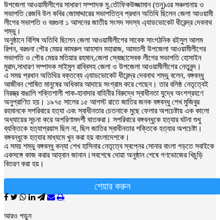
উপজেলা আওয়ামীলীগের সাধারণ সম্পাদক মু.তৌফিকউজ্জামান (তনু)এর সঞ্চলানায় ও
সভাপতি রেজবি উল কবির জোমাদ্দারের সভাপতিত্ব প্রধান অতিথি ছিলেন জেলা আওয়ামী
লীগের সভাপতি ও বরগুনা ১ আসনের জাতীয় সংসদ সদস্য এ্যাডভোকেট ধীরেন্দ্র দেবনাথ
শম্ভু।
অনুষ্ঠানে বিশিষ অতিথি ছিলেন জেলা আওয়ামীলীগের সাবেক সাংগঠনিক রইসুল আলম
রিপন, বরগুনা পৌর মেয়র কামরুল আহসান মহারাজ, আমতলী উপজেলা আওয়ামীলীগের
সভাপতি ও পৌর মেয়র মতিয়ার রহমান,জেলা স্বেচ্ছাসেবক লীগের সভাপতি হোসাইন
মুরাদ,সাধারণ সম্পাদক সাইমুল রাব্বিসহ জেলা ও উপজেলা আওয়ামীলীগের নেতৃবৃন্দ।
এ সময় প্রধান অতিথির বক্তব্যে এ্যাডভোকেট ধীরেন্দ্র দেবনাথ শম্ভু বলেন, বঙ্গবন্ধু
আজীবন শোষিত মানুষের অধিকার আদায়ে সংগ্রাম করে গেছেন। তার বলিষ্ঠ নেতৃত্বেই
নিরস্ত্র বাঙালি শক্তিশালী পাক-হানাদার বাহিনীর বিরুদ্ধে স্বাধীনতা যুদ্ধে অংশগ্রহণে
অনুপ্রাণিত হয়। ১৯৭৫ সালের ১৫ আগস্ট রাতে জাতির জনক বঙ্গবন্ধু শেখ মুজিবুর
রহমানকে সপরিবারে হত্যা এবং স্বাধীনতার চেতনাকে মুছে ফেলার অপচেষ্টায় এক কালো
অধ্যায়ের সূচনা করে অপরিণামদর্শী ঘাতকরা। সপরিবারে বঙ্গবন্ধুকে হত্যার ঘটনা শুধু
ব্যক্তিকে হত্যাপ্রয়াস ছিল না, ছিল জাতির স্বাধীনতার শক্তিকে হত্যার অপচেষ্টা।
বঙ্গবন্ধুকে হত্যার মাধ্যমে খুন করা হয় বাংলাদেশকে।
এ সময় শম্ভু বঙ্গবন্ধু কন্যা শেখ হাসিনার নেতৃত্বে স্বপ্নের সোনার বাংলা গড়তে সবাইকে
একসঙ্গে কাজ করার আহ্বান জানান।সবশেষে দোয়া অনুষ্ঠান শেষে গণভোজের খিচুড়ি
বিতরণ করা হয়।
শেয়ার করুন
আরও পড়ুন