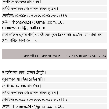
সম্পাদকঃ কামরুজ্জামান বাঁধন।
নির্বাহী সম্পাদকঃ মোঃ জালাল উদ্দিন জুয়েল।
মোবাইলঃ ০১৭১১-৯৫৭২৬৩, ০১৭১২-৮৩১৪৪৭
মেইলঃ rhbnews247@gmail.com, CC:
rhbnews.nd@gmail.com
ঢাকা অফিসঃ এ্যাড পার্ক, ওয়াজী কমপ্লেক্স (৯ম তলা), ৩১/সি, তোপখানা রোড,
সেগুনবাগিচা, ঢাকা -১০০০.
RHB পরিবার
| RHBNEWS ALL RIGHTS RESERVED | 2023
উপদেষ্টা সম্পাদকঃ রোমান চৌধুরী।
প্রকাশকঃ সানজিদা রেজিন মুন্নি।
সম্পাদকঃ কামরুজ্জামান বাঁধন।
নির্বাহী সম্পাদকঃ মোঃ জালাল উদ্দিন জুয়েল।
মোবাইলঃ ০১৭১১-৯৫৭২৬৩, ০১৭১২-৮৩১৪৪৭
মেইলঃ rhbnews247@gmail.com, CC: