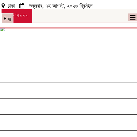
ঢাকা
শুক্রবার, ৭ই আগস্ট, ২০২৬ খ্রিস্টাব্দ
সংবাদ শিরোনাম
To
Eng
na
জাতীয়
রাজনীতি
দেশজুড়ে
আন্তর্জাতিক
অপরাধ ও আইন
খেলাধুলা