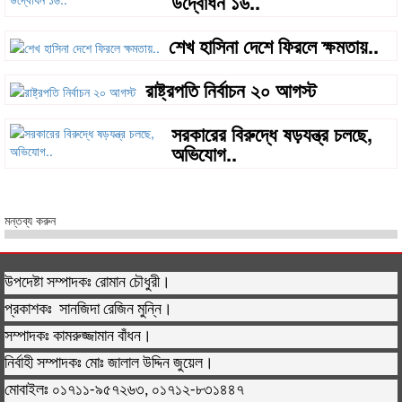
উদ্বোধন ১৬..
শেখ হাসিনা দেশে ফিরলে ক্ষমতায়..
রাষ্ট্রপতি নির্বাচন ২০ আগস্ট
সরকারের বিরুদ্ধে ষড়যন্ত্র চলছে,
অভিযোগ..
মন্তব্য করুন
উপদেষ্টা সম্পাদকঃ রোমান চৌধুরী।
প্রকাশকঃ সানজিদা রেজিন মুন্নি।
সম্পাদকঃ কামরুজ্জামান বাঁধন।
নির্বাহী সম্পাদকঃ মোঃ জালাল উদ্দিন জুয়েল।
মোবাইলঃ ০১৭১১-৯৫৭২৬৩, ০১৭১২-৮৩১৪৪৭