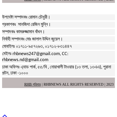
উপদেষ্টা সম্পাদকঃ রোমান চৌধুরী।
প্রকাশকঃ সানজিদা রেজিন মুন্নি।
সম্পাদকঃ কামরুজ্জামান বাঁধন।
নির্বাহী সম্পাদকঃ মোঃ জালাল উদ্দিন জুয়েল।
মোবাইলঃ ০১৭১১-৯৫৭২৬৩, ০১৭১২-৮৩১৪৪৭
মেইলঃ rhbnews247@gmail.com, CC:
rhbnews.nd@gmail.com
ঢাকা অফিসঃ এ্যাড পার্ক, ৫৫/বি , নোয়াখালী টাওয়ার (১৩ তলা, ১৩এএ), পুরানা
পল্টন, ঢাকা -১০০০
RHB পরিবার
| RHBNEWS ALL RIGHTS RESERVED | 2023