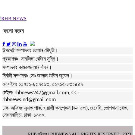
ফলো করুন
উপদেষ্টা সম্পাদকঃ রোমান চৌধুরী।
প্রকাশকঃ সানজিদা রেজিন মুন্নি।
সম্পাদকঃ কামরুজ্জামান বাঁধন।
নির্বাহী সম্পাদকঃ মোঃ জালাল উদ্দিন জুয়েল।
মোবাইলঃ ০১৭১১-৯৫৭২৬৩, ০১৭১২-৮৩১৪৪৭
মেইলঃ rhbnews247@gmail.com, CC:
rhbnews.nd@gmail.com
ঢাকা অফিসঃ এ্যাড পার্ক, ওয়াজী কমপ্লেক্স (৯ম তলা), ৩১/সি, তোপখানা রোড,
সেগুনবাগিচা, ঢাকা -১০০০.
RHB পরিবার
| RHBNEWS ALL RIGHTS RESERVED | 2023