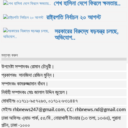
শেখ হাসিনা দেশে ফিরলে ক্ষমতায়..
রাষ্ট্রপতি নির্বাচন ২০ আগস্ট
সরকারের বিরুদ্ধে ষড়যন্ত্র চলছে,
অভিযোগ..
মন্তব্য করুন
উপদেষ্টা সম্পাদকঃ রোমান চৌধুরী।
প্রকাশকঃ সানজিদা রেজিন মুন্নি।
সম্পাদকঃ কামরুজ্জামান বাঁধন।
নির্বাহী সম্পাদকঃ মোঃ জালাল উদ্দিন জুয়েল।
মোবাইলঃ ০১৭১১-৯৫৭২৬৩, ০১৭১২-৮৩১৪৪৭
মেইলঃ rhbnews247@gmail.com, CC: rhbnews.nd@gmail.com
ঢাকা অফিসঃ এ্যাড পার্ক, ৫৫/বি , নোয়াখালী টাওয়ার (১৩ তলা, ১৩এএ), পুরানা
পল্টন, ঢাকা -১০০০