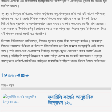
কর্মকর্তা-কর্মচারী এবং মাঠপর্যায়ের স্বাস্থ্যকর্মীদের অর্জিত ছুটি ও নৈমিত্তিক ছুটিসহ সব ধরনের ছুটি
স্থগিত থাকবে।
স্বাস্থ্য অধিদপ্তর জানিয়েছে, যথাযথ কর্তৃপক্ষের অনুমোদনক্রমে জারি করা এই আদেশ অবিলম্বে
কার্যকর করা হবে। দেশের বিভিন্ন অঞ্চলে শিশুদের মধ্যে হঠাৎ হাম ও এর উপসর্গ হিসেবে
নিউমোনিয়ার প্রকোপ আশঙ্কাজনকভাবে বেড়ে যাওয়ায় হাসপাতালগুলোতে রোগীর চাপ বেড়েছে।
এমন অবস্থায় টিকাদান কর্মসূচি জোরদার করতে এবং আক্রান্ত শিশুদের দ্রুত চিকিৎসাসেবা দিতে
এই পদক্ষেপ নেওয়া জরুরি হয়ে পড়েছিল।
বিশেষজ্ঞ চিকিৎসকেরা জানিয়েছেন, শিশুদের সুরক্ষায় হামের টিকা অত্যন্ত কার্যকর। আক্রান্ত
শিশুদের সময়মতো চিকিৎসা না দিলে তা নিউমোনিয়ায় রূপ নিয়ে মারাত্মক স্বাস্থ্যঝুঁকি তৈরি করতে
পারে। তাই লক্ষণ দেখা দেওয়ামাত্র নিকটস্থ স্বাস্থ্য কেন্দ্রে যোগাযোগ করার পরামর্শ দেওয়া
হয়েছে। পরিস্থিতি সম্পূর্ণ নিয়ন্ত্রণে না আসা পর্যন্ত দেশের সব সরকারি হাসপাতাল ও স্বাস্থ্য
কমপ্লেক্সের কর্মকর্তা-কর্মচারীদের কর্মস্থলে সার্বক্ষণিক উপস্থিত থাকার নির্দেশ দিয়েছে অধিদপ্তর।
আরও পড়ুন
ফ্যামিলি কার্ডের আনুষ্ঠানিক
উদ্বোধন ১৬..