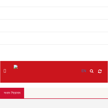
বিনোদন
খাবার রেসিপি
ছবি
ভিডিও
অন্যান্য
EN
সংবাদ শিরোনাম