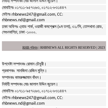
নির্বাহী সম্পাদকঃ মোঃ জালাল উদ্দিন জুয়েল।
মোবাইলঃ ০১৭১১-৯৫৭২৬৩, ০১৭১২-৮৩১৪৪৭
মেইলঃ rhbnews247@gmail.com, CC:
rhbnews.nd@gmail.com
ঢাকা অফিসঃ এ্যাড পার্ক, ওয়াজী কমপ্লেক্স (৯ম তলা), ৩১/সি, তোপখানা রোড,
সেগুনবাগিচা, ঢাকা -১০০০.
RHB পরিবার
| RHBNEWS ALL RIGHTS RESERVED | 2023
উপদেষ্টা সম্পাদকঃ রোমান চৌধুরী।
প্রকাশকঃ সানজিদা রেজিন মুন্নি।
সম্পাদকঃ কামরুজ্জামান বাঁধন।
নির্বাহী সম্পাদকঃ মোঃ জালাল উদ্দিন জুয়েল।
মোবাইলঃ ০১৭১১-৯৫৭২৬৩, ০১৭১২-৮৩১৪৪৭
মেইলঃ rhbnews247@gmail.com, CC:
rhbnews.nd@gmail.com