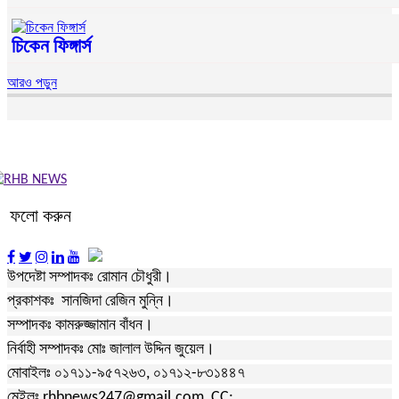
চিকেন ফিঙ্গার্স
আরও পড়ুন
ফলো করুন
উপদেষ্টা সম্পাদকঃ রোমান চৌধুরী।
প্রকাশকঃ সানজিদা রেজিন মুন্নি।
সম্পাদকঃ কামরুজ্জামান বাঁধন।
নির্বাহী সম্পাদকঃ মোঃ জালাল উদ্দিন জুয়েল।
মোবাইলঃ ০১৭১১-৯৫৭২৬৩, ০১৭১২-৮৩১৪৪৭
মেইলঃ rhbnews247@gmail.com, CC: