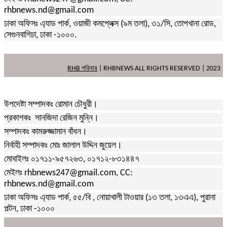
rhbnews.nd@gmail.com
ঢাকা অফিসঃ এ্যাড পার্ক, ওয়াজী কমপ্লেক্স (৯ম তলা), ৩১/সি, তোপখানা রোড,
সেগুনবাগিচা, ঢাকা -১০০০.
RHB পরিবার
| RHBNEWS ALL RIGHTS RESERVED | 2023
উপদেষ্টা সম্পাদকঃ রোমান চৌধুরী।
প্রকাশকঃ সানজিদা রেজিন মুন্নি।
সম্পাদকঃ কামরুজ্জামান বাঁধন।
নির্বাহী সম্পাদকঃ মোঃ জালাল উদ্দিন জুয়েল।
মোবাইলঃ ০১৭১১-৯৫৭২৬৩, ০১৭১২-৮৩১৪৪৭
মেইলঃ rhbnews247@gmail.com, CC:
rhbnews.nd@gmail.com
ঢাকা অফিসঃ এ্যাড পার্ক, ৫৫/বি , নোয়াখালী টাওয়ার (১৩ তলা, ১৩এএ), পুরানা
পল্টন, ঢাকা -১০০০