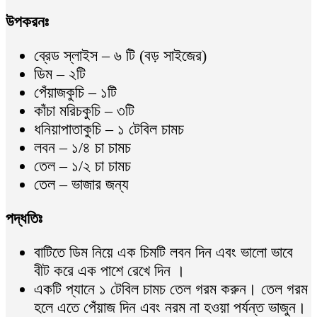
উপকরনঃ
ব্রেড স্লাইস – ৬ টি (বড় সাইজের)
ডিম – ২টি
পেঁয়াজকুচি – ১টি
কাঁচা মরিচকুচি – ৩টি
ধনিয়াপাতাকুচি – ১ টেবিল চামচ
লবন – ১/৪ চা চামচ
তেল – ১/২ চা চামচ
তেল – ভাজার জন্য
পদ্ধতিঃ
বাটিতে ডিম নিয়ে এক চিমটি লবন দিন এবং ভালো ভাবে
বীট করে এক পাশে রেখে দিন ।
একটি প্যানে ১ টেবিল চামচ তেল গরম করুন। তেল গরম
হলে এতে পেঁয়াজ দিন এবং নরম না হওয়া পর্যন্ত ভাজুন।