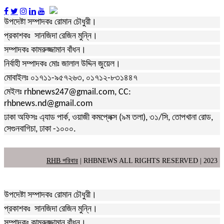
উপদেষ্টা সম্পাদকঃ রোমান চৌধুরী।
প্রকাশকঃ সানজিদা রেজিন মুন্নি।
সম্পাদকঃ কামরুজ্জামান বাঁধন।
নির্বাহী সম্পাদকঃ মোঃ জালাল উদ্দিন জুয়েল।
মোবাইলঃ ০১৭১১-৯৫৭২৬৩, ০১৭১২-৮৩১৪৪৭
মেইলঃ rhbnews247@gmail.com, CC:
rhbnews.nd@gmail.com
ঢাকা অফিসঃ এ্যাড পার্ক, ওয়াজী কমপ্লেক্স (৯ম তলা), ৩১/সি, তোপখানা রোড,
সেগুনবাগিচা, ঢাকা -১০০০.
RHB পরিবার
| RHBNEWS ALL RIGHTS RESERVED | 2023
উপদেষ্টা সম্পাদকঃ রোমান চৌধুরী।
প্রকাশকঃ সানজিদা রেজিন মুন্নি।
সম্পাদকঃ কামরুজ্জামান বাঁধন।