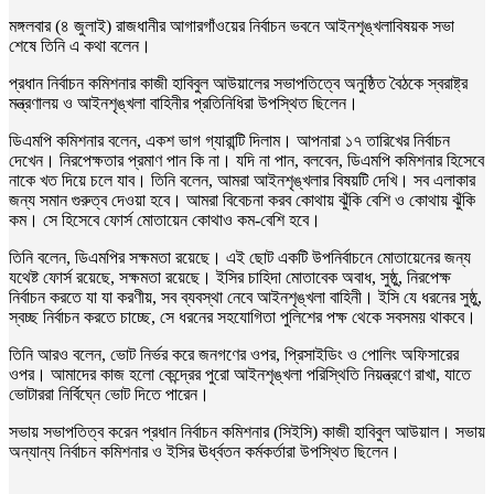
মঙ্গলবার (৪ জুলাই) রাজধানীর আগারগাঁওয়ের নির্বাচন ভবনে আইনশৃঙ্খলাবিষয়ক সভা
শেষে তিনি এ কথা বলেন।
প্রধান নির্বাচন কমিশনার কাজী হাবিবুল আউয়ালের সভাপতিত্বে অনুষ্ঠিত বৈঠকে স্বরাষ্ট্র
মন্ত্রণালয় ও আইনশৃঙ্খলা বাহিনীর প্রতিনিধিরা উপস্থিত ছিলেন।
ডিএমপি কমিশনার বলেন, একশ ভাগ গ্যারান্টি দিলাম। আপনারা ১৭ তারিখের নির্বাচন
দেখেন। নিরপেক্ষতার প্রমাণ পান কি না। যদি না পান, বলবেন, ডিএমপি কমিশনার হিসেবে
নাকে খত দিয়ে চলে যাব। তিনি বলেন, আমরা আইনশৃঙ্খলার বিষয়টি দেখি। সব এলাকার
জন্য সমান গুরুত্ব দেওয়া হবে। আমরা বিবেচনা করব কোথায় ঝুঁকি বেশি ও কোথায় ঝুঁকি
কম। সে হিসেবে ফোর্স মোতায়েন কোথাও কম-বেশি হবে।
তিনি বলেন, ডিএমপির সক্ষমতা রয়েছে। এই ছোট একটি উপনির্বাচনে মোতায়েনের জন্য
যথেষ্ট ফোর্স রয়েছে, সক্ষমতা রয়েছে। ইসির চাহিদা মোতাবেক অবাধ, সুষ্ঠু, নিরপেক্ষ
নির্বাচন করতে যা যা করণীয়, সব ব্যবস্থা নেবে আইনশৃঙ্খলা বাহিনী। ইসি যে ধরনের সুষ্ঠু,
স্বচ্ছ নির্বাচন করতে চাচ্ছে, সে ধরনের সহযোগিতা পুলিশের পক্ষ থেকে সবসময় থাকবে।
তিনি আরও বলেন, ভোট নির্ভর করে জনগণের ওপর, প্রিসাইডিং ও পোলিং অফিসারের
ওপর। আমাদের কাজ হলো কেন্দ্রের পুরো আইনশৃঙ্খলা পরিস্থিতি নিয়ন্ত্রণে রাখা, যাতে
ভোটাররা নির্বিঘ্নে ভোট দিতে পারেন।
সভায় সভাপতিত্ব করেন প্রধান নির্বাচন কমিশনার (সিইসি) কাজী হাবিবুল আউয়াল। সভায়
অন্যান্য নির্বাচন কমিশনার ও ইসির ঊর্ধ্বতন কর্মকর্তারা উপস্থিত ছিলেন।