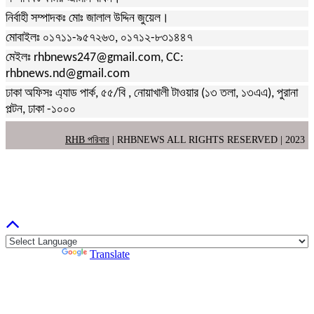
নির্বাহী সম্পাদকঃ মোঃ জালাল উদ্দিন জুয়েল।
মোবাইলঃ ০১৭১১-৯৫৭২৬৩, ০১৭১২-৮৩১৪৪৭
মেইলঃ rhbnews247@gmail.com, CC:
rhbnews.nd@gmail.com
ঢাকা অফিসঃ এ্যাড পার্ক, ৫৫/বি , নোয়াখালী টাওয়ার (১৩ তলা, ১৩এএ), পুরানা
পল্টন, ঢাকা -১০০০
RHB পরিবার
| RHBNEWS ALL RIGHTS RESERVED | 2023
Powered by
Translate