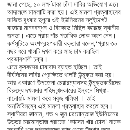
জানা গেছে, ১০ লক্ষ টাকা চাঁদা দাবির অভিযোগ এনে
আদালতে মামলাটি করা হয়। এই মামলা প্রত্যাহারের
দাবিতে বুধবার দুপুরে ওই ইউনিয়নের স্লুইচগেট
বাজারে মানববন্ধন ও বিক্ষোভ মিছিল করেছে স্থানীয়
জনতা। এতে প্রায় পাঁচ শতাধিক লোক অংশ নেন।
কর্মসূচিতে অংশগ্রহণকারী বক্তারা বলেন,‘প্রায় ৩০
বছর ধরে খালটি দখল করে মাছ চাষ করছিল
প্রভাবশালী চক্র।
এতে কৃষকদের চাষাবাদ ব্যাহত হচ্ছিল। তাই
দীর্ঘদিনের দাবির প্রেক্ষিতে খালটি উন্মুক্ত করা হয়।
আর একারণে উপজেলা চেয়ারম্যানসহ উন্মুক্তকারীদের
বিরুদ্ধে দখলদার শহিদ খন্দকারের ইন্ধনে মিথ্যা-
বানোয়াট মামলা করে সবুজ খলিফা । তাই
অনতিবিলম্বে এই মামলা প্রত্যাহার করতে হবে।
স্থানীয়রা জানান, গত ৭ জুন চরমোন্তাজ ইউনিয়নের
উত্তর চরমোন্তাজ গ্রামের ‘কাসেম খার ঢোস’ নামক
সরকারি খাল দখলদারদের কাছ থেকে উদ্ধার করে