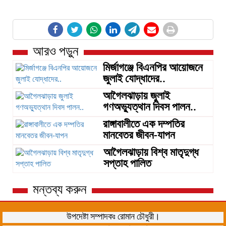
আরও পড়ুন
মির্জাগঞ্জে বিএনপির আয়োজনে
জুলাই যোদ্ধাদের..
আগৈলঝাড়ায় জুলাই
গণঅভ্যুত্থান দিবস পালন..
রাঙ্গাবালীতে এক দম্পতির
মানবেতর জীবন-যাপন
আগৈলঝাড়ায় বিশ্ব মাতৃদুগ্ধ
সপ্তাহ পালিত
মন্তব্য করুন
উপদেষ্টা সম্পাদকঃ রোমান চৌধুরী।