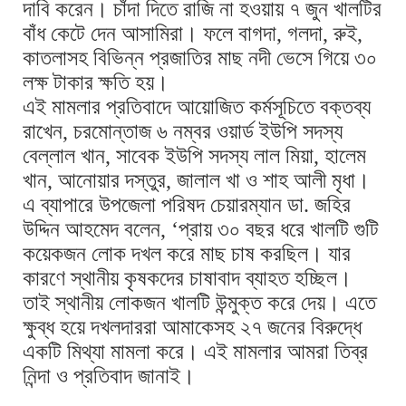
দাবি করেন। চাঁদা দিতে রাজি না হওয়ায় ৭ জুন খালটির
বাঁধ কেটে দেন আসামিরা। ফলে বাগদা, গলদা, রুই,
কাতলাসহ বিভিন্ন প্রজাতির মাছ নদী ভেসে গিয়ে ৩০
লক্ষ টাকার ক্ষতি হয়।
এই মামলার প্রতিবাদে আয়োজিত কর্মসূচিতে বক্তব্য
রাখেন, চরমোন্তাজ ৬ নম্বর ওয়ার্ড ইউপি সদস্য
বেল্লাল খান, সাবেক ইউপি সদস্য লাল মিয়া, হালেম
খান, আনোয়ার দস্তুর, জালাল খা ও শাহ আলী মৃধা।
এ ব্যাপারে উপজেলা পরিষদ চেয়ারম্যান ডা. জহির
উদ্দিন আহমেদ বলেন, ‘প্রায় ৩০ বছর ধরে খালটি গুটি
কয়েকজন লোক দখল করে মাছ চাষ করছিল। যার
কারণে স্থানীয় কৃষকদের চাষাবাদ ব্যাহত হচ্ছিল।
তাই স্থানীয় লোকজন খালটি উন্মুক্ত করে দেয়। এতে
ক্ষুব্ধ হয়ে দখলদাররা আমাকেসহ ২৭ জনের বিরুদ্ধে
একটি মিথ্যা মামলা করে। এই মামলার আমরা তিব্র
নিন্দা ও প্রতিবাদ জানাই।