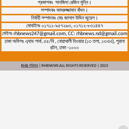
প্রকাশকঃ সানজিদা রেজিন মুন্নি।
সম্পাদকঃ কামরুজ্জামান বাঁধন।
নির্বাহী সম্পাদকঃ মোঃ জালাল উদ্দিন জুয়েল।
মোবাইলঃ ০১৭১১-৯৫৭২৬৩, ০১৭১২-৮৩১৪৪৭
মেইলঃ rhbnews247@gmail.com, CC: rhbnews.nd@gmail.com
ঢাকা অফিসঃ এ্যাড পার্ক, ৫৫/বি , নোয়াখালী টাওয়ার (১৩ তলা, ১৩এএ), পুরানা
পল্টন, ঢাকা -১০০০
RHB পরিবার
| RHBNEWS ALL RIGHTS RESERVED | 2023