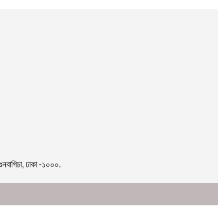
গুনবাগিচা, ঢাকা -১০০০.