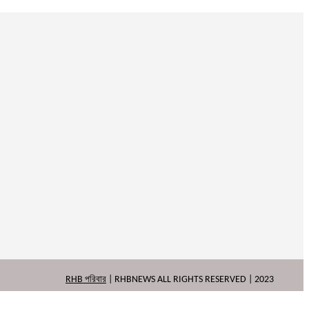
RHB পরিবার
| RHBNEWS ALL RIGHTS RESERVED | 2023