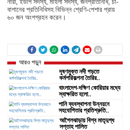
নারী, ইউপি সদস্য, মহিলা সদস্য, জনপ্রতিনিধি, চা-
বাগানের প্রতিনিধিসহ বিভিন্ন শ্রেণি-পেশার প্রায়
৬০ জন অংশগ্রহন করেন।
আরও পড়ুন
দূষণমুক্ত নদী গড়তে
কর্মপরিকল্পনা তৈরির..
বাংলাদেশ-দক্ষিণ কোরিয়ার মধ্যে
স্বাক্ষরিত হলো..
পানি ব্যবস্থাপনা উন্নয়নে
সহযোগিতার প্রতিশ্রুতি..
আগৈলঝাড়ায় বিশ্ব মাতৃদুগ্ধ
সপ্তাহ পালিত