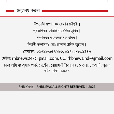
মন্তব্য করুন
উপদেষ্টা সম্পাদকঃ রোমান চৌধুরী।
প্রকাশকঃ সানজিদা রেজিন মুন্নি।
সম্পাদকঃ কামরুজ্জামান বাঁধন।
নির্বাহী সম্পাদকঃ মোঃ জালাল উদ্দিন জুয়েল।
মোবাইলঃ ০১৭১১-৯৫৭২৬৩, ০১৭১২-৮৩১৪৪৭
মেইলঃ rhbnews247@gmail.com, CC: rhbnews.nd@gmail.com
ঢাকা অফিসঃ এ্যাড পার্ক, ৫৫/বি , নোয়াখালী টাওয়ার (১৩ তলা, ১৩এএ), পুরানা
পল্টন, ঢাকা -১০০০
RHB পরিবার
| RHBNEWS ALL RIGHTS RESERVED | 2023