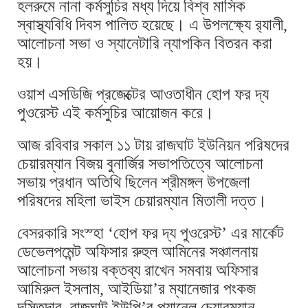
হলরুমে নানা কর্মসুচির মধ্য দিয়ে বিশ্ব মাসিক
স্বাস্থ্যবিধি দিবস পালিত হয়েছে। এ উপলক্ষ্যে র‍্যালী,
আলোচনা সভা ও স্যানেটারি ন্যাপকিন বিতরন করা
হয়।
ওয়াশ এসডিজি প্রজেক্টের আওতাধীন হোপ ফর দ্য
পুওরেস্ট এই কর্মসুচির আয়োজন করে।
আজ রবিবার সকাল ১১ টায় রাজঘাট ইউনিয়ন পরিষদের
চেয়ারম্যান বিজয় বুনার্জির সভাপতিত্বে আলোচনা
সভায় প্রধান অতিথি ছিলেন শ্রীমঙ্গল উপজেলা
পরিষদের মহিলা ভাইস চেয়ারম্যান মিতালী দত্ত।
বেসরকারি সংস্হা ‘হোপ ফর দ্য পুওরেস্ট’ এর মার্কেট
ডেভেলপমেন্ট অফিসার রুহুল আমিনের সঞ্চালনায়
আলোচনা সভায় বক্তব্য রাখেন সমবায় অফিসার
আমিরুল ইসলাম, আইডিয়া’র ম্যানেজার পংকজ
দস্তিদার, রাজঘাট ইউপি’র প্যানেল চেয়ারম্যান