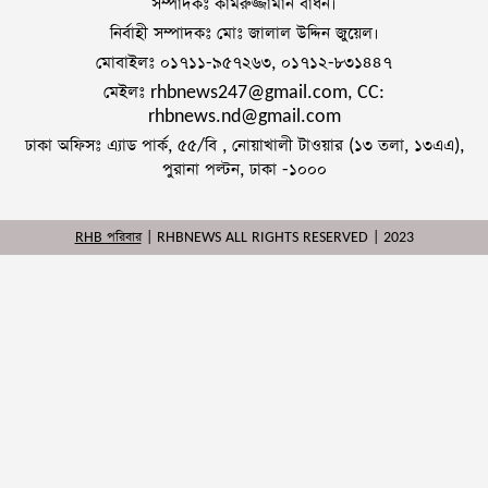
সম্পাদকঃ কামরুজ্জামান বাঁধন।
নির্বাহী সম্পাদকঃ মোঃ জালাল উদ্দিন জুয়েল।
মোবাইলঃ ০১৭১১-৯৫৭২৬৩, ০১৭১২-৮৩১৪৪৭
মেইলঃ rhbnews247@gmail.com, CC:
rhbnews.nd@gmail.com
ঢাকা অফিসঃ এ্যাড পার্ক, ৫৫/বি , নোয়াখালী টাওয়ার (১৩ তলা, ১৩এএ),
পুরানা পল্টন, ঢাকা -১০০০
RHB পরিবার
| RHBNEWS ALL RIGHTS RESERVED | 2023