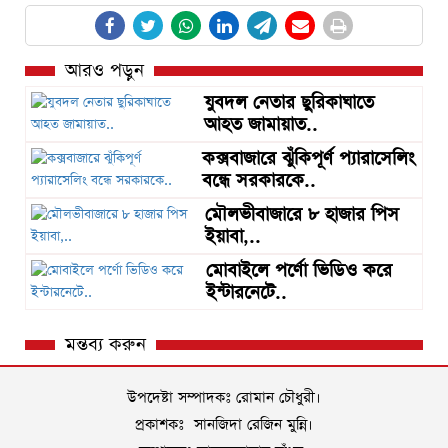
আরও পড়ুন
যুবদল নেতার ছুরিকাঘাতে
আহত জামায়াত..
কক্সবাজারে ঝুঁকিপূর্ণ প্যারাসেলিং
বন্ধে সরকারকে..
মৌলভীবাজারে ৮ হাজার পিস
ইয়াবা,..
মোবাইলে পর্ণো ভিডিও করে
ইন্টারনেটে..
মন্তব্য করুন
উপদেষ্টা সম্পাদকঃ রোমান চৌধুরী।
প্রকাশকঃ সানজিদা রেজিন মুন্নি।