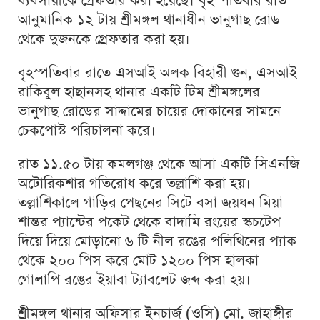
ব্যবসায়ীকে গ্রেফতার করা হয়েছে। বৃহস্পতিবার রাত
আনুমানিক ১২ টায় শ্রীমঙ্গল থানাধীন ভানুগাছ রোড
থেকে দুজনকে গ্রেফতার করা হয়।
বৃহস্পতিবার রাতে এসআই অলক বিহারী গুন, এসআই
রাকিবুল হাছানসহ থানার একটি টিম শ্রীমঙ্গলের
ভানুগাছ রোডের সাদ্দামের চায়ের দোকানের সামনে
চেকপোস্ট পরিচালনা করে।
রাত ১১.৫০ টায় কমলগঞ্জ থেকে আসা একটি সিএনজি
অটোরিকশার গতিরোধ করে তল্লাশি করা হয়।
তল্লাশিকালে গাড়ির পেছনের সিটে বসা জয়ধন মিয়া
শান্তর প্যান্টের পকেট থেকে বাদামি রংয়ের স্কচটেপ
দিয়ে দিয়ে মোড়ানো ৬ টি নীল রঙের পলিথিনের প্যাক
থেকে ২০০ পিস করে মোট ১২০০ পিস হালকা
গোলাপি রঙের ইয়াবা ট্যাবলেট জব্দ করা হয়।
শ্রীমঙ্গল থানার অফিসার ইনচার্জ (ওসি) মো. জাহাঙ্গীর