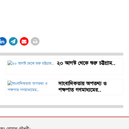
২০ আগস্ট থেকে শুরু চট্টগ্রাম..
সাংবাদিকতায় অপতথ্য ও
পক্ষপাত গণমাধ্যমের..
াদকঃ রোমান চৌধুরী।