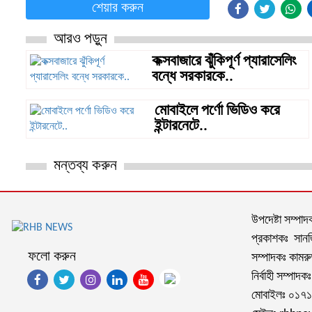
শেয়ার করুন
আরও পড়ুন
কক্সবাজারে ঝুঁকিপূর্ণ প্যারাসেলিং
বন্ধে সরকারকে..
মোবাইলে পর্ণো ভিডিও করে
ইন্টারনেটে..
মন্তব্য করুন
উপদেষ্টা সম্পা
প্রকাশকঃ সানজি
ফলো করুন
সম্পাদকঃ কামরু
নির্বাহী সম্পাদ
মোবাইলঃ ০১৭