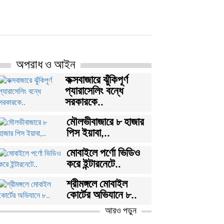
অপরাধ ও আইন
কক্সবাজারে ঝুঁকিপূর্ণ
প্যারাসেলিং বন্ধে
সরকারকে..
মৌলভীবাজারে ৮ হাজার
পিস ইয়াবা,..
মোবাইলে পর্ণো ভিডিও
করে ইন্টারনেটে..
শ্রীমঙ্গলে মোবাইল
কোর্টের অভিযানে ৮..
আরও পড়ুন