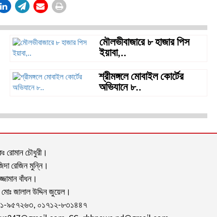
মৌলভীবাজারে ৮ হাজার পিস
ইয়াবা,..
শ্রীমঙ্গলে মোবাইল কোর্টের
অভিযানে ৮..
দকঃ রোমান চৌধুরী।
দা রেজিন মুন্নি।
জ্জামান বাঁধন।
কঃ মোঃ জালাল উদ্দিন জুয়েল।
১১-৯৫৭২৬৩, ০১৭১২-৮৩১৪৪৭