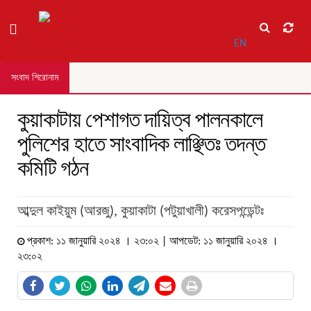
EN
সংবাদ শিরোনাম
কুয়াকাটায় পেশাগত দায়িত্ব পালনকালে
পুলিশের হাতে সাংবাদিক লাঞ্ছিতঃ তদন্ত
কমিটি গঠন
আব্দুল কাইয়ুম (আরজু), কুয়াকাটা (পটুয়াখালী) করেসপন্ডেন্টঃ
প্রকাশ: ১১ জানুয়ারি ২০২৪ । ২৩:০২ | আপডেট: ১১ জানুয়ারি ২০২৪ ।
২৩:০২