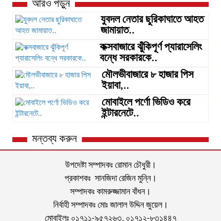
আরও পড়ুন
যুবদল নেতার ছুরিকাঘাতে আহত
জামায়াত..
কক্সবাজারে ঝুঁকিপূর্ণ প্যারাসেলিং
বন্ধে সরকারকে..
মৌলভীবাজারে ৮ হাজার পিস
ইয়াবা,..
মোবাইলে পর্ণো ভিডিও করে
ইন্টারনেটে..
মন্তব্য করুন
উপদেষ্টা সম্পাদকঃ রোমান চৌধুরী।
প্রকাশকঃ সানজিদা রেজিন মুন্নি।
সম্পাদকঃ কামরুজ্জামান বাঁধন।
নির্বাহী সম্পাদকঃ মোঃ জালাল উদ্দিন জুয়েল।
মোবাইলঃ ০১৭১১-৯৫৭২৬৩, ০১৭১২-৮৩১৪৪৭