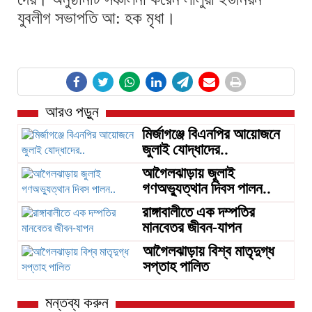
যুবলীগ সভাপতি আ: হক মৃধা।
আরও পড়ুন
মির্জাগঞ্জে বিএনপির আয়োজনে
জুলাই যোদ্ধাদের..
আগৈলঝাড়ায় জুলাই
গণঅভ্যুত্থান দিবস পালন..
রাঙ্গাবালীতে এক দম্পতির
মানবেতর জীবন-যাপন
আগৈলঝাড়ায় বিশ্ব মাতৃদুগ্ধ
সপ্তাহ পালিত
মন্তব্য করুন