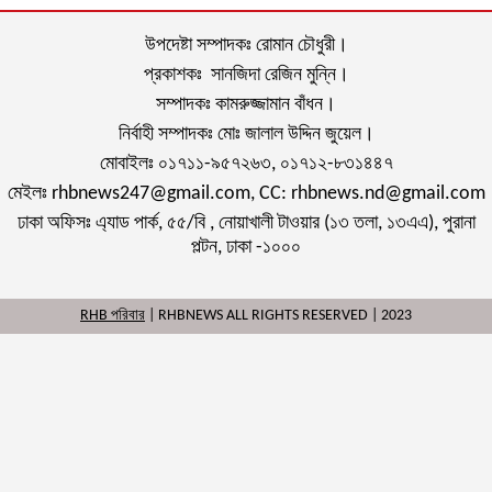
উপদেষ্টা সম্পাদকঃ রোমান চৌধুরী।
প্রকাশকঃ সানজিদা রেজিন মুন্নি।
সম্পাদকঃ কামরুজ্জামান বাঁধন।
নির্বাহী সম্পাদকঃ মোঃ জালাল উদ্দিন জুয়েল।
মোবাইলঃ ০১৭১১-৯৫৭২৬৩, ০১৭১২-৮৩১৪৪৭
মেইলঃ rhbnews247@gmail.com, CC: rhbnews.nd@gmail.com
ঢাকা অফিসঃ এ্যাড পার্ক, ৫৫/বি , নোয়াখালী টাওয়ার (১৩ তলা, ১৩এএ), পুরানা
পল্টন, ঢাকা -১০০০
RHB পরিবার
| RHBNEWS ALL RIGHTS RESERVED | 2023