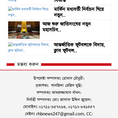
বিধ্বস্ত
মার্কিন মধ্যবর্তী নির্বাচন ঘিরে
নতুন..
আজ শুরু জাতিসংঘের নতুন
মহাসচিব..
আন্তর্জাতিক ফুটবলকে বিদায়,
ক্লাব ফুটবল..
মন্তব্য করুন
উপদেষ্টা সম্পাদকঃ রোমান চৌধুরী।
প্রকাশকঃ সানজিদা রেজিন মুন্নি।
সম্পাদকঃ কামরুজ্জামান বাঁধন।
নির্বাহী সম্পাদকঃ মোঃ জালাল উদ্দিন জুয়েল।
মোবাইলঃ ০১৭১১-৯৫৭২৬৩, ০১৭১২-৮৩১৪৪৭
মেইলঃ rhbnews247@gmail.com, CC: