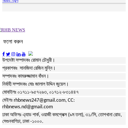
আরও পড়ুন
ফলো করুন
উপদেষ্টা সম্পাদকঃ রোমান চৌধুরী।
প্রকাশকঃ সানজিদা রেজিন মুন্নি।
সম্পাদকঃ কামরুজ্জামান বাঁধন।
নির্বাহী সম্পাদকঃ মোঃ জালাল উদ্দিন জুয়েল।
মোবাইলঃ ০১৭১১-৯৫৭২৬৩, ০১৭১২-৮৩১৪৪৭
মেইলঃ rhbnews247@gmail.com, CC:
rhbnews.nd@gmail.com
ঢাকা অফিসঃ এ্যাড পার্ক, ওয়াজী কমপ্লেক্স (৯ম তলা), ৩১/সি, তোপখানা রোড,
সেগুনবাগিচা, ঢাকা -১০০০.