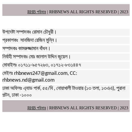
RHB পরিবার
| RHBNEWS ALL RIGHTS RESERVED | 2023
উপদেষ্টা সম্পাদকঃ রোমান চৌধুরী।
প্রকাশকঃ সানজিদা রেজিন মুন্নি।
সম্পাদকঃ কামরুজ্জামান বাঁধন।
নির্বাহী সম্পাদকঃ মোঃ জালাল উদ্দিন জুয়েল।
মোবাইলঃ ০১৭১১-৯৫৭২৬৩, ০১৭১২-৮৩১৪৪৭
মেইলঃ rhbnews247@gmail.com, CC:
rhbnews.nd@gmail.com
ঢাকা অফিসঃ এ্যাড পার্ক, ৫৫/বি , নোয়াখালী টাওয়ার (১৩ তলা, ১৩এএ), পুরানা
পল্টন, ঢাকা -১০০০
RHB পরিবার
| RHBNEWS ALL RIGHTS RESERVED | 2023