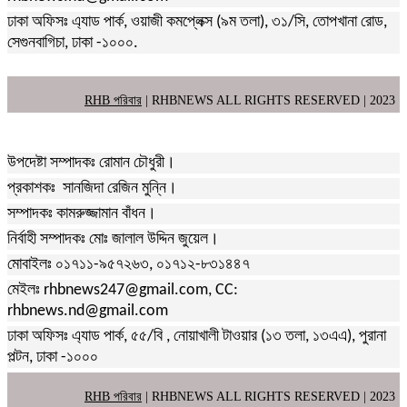
ঢাকা অফিসঃ এ্যাড পার্ক, ওয়াজী কমপ্লেক্স (৯ম তলা), ৩১/সি, তোপখানা রোড,
সেগুনবাগিচা, ঢাকা -১০০০.
RHB পরিবার
| RHBNEWS ALL RIGHTS RESERVED | 2023
উপদেষ্টা সম্পাদকঃ রোমান চৌধুরী।
প্রকাশকঃ সানজিদা রেজিন মুন্নি।
সম্পাদকঃ কামরুজ্জামান বাঁধন।
নির্বাহী সম্পাদকঃ মোঃ জালাল উদ্দিন জুয়েল।
মোবাইলঃ ০১৭১১-৯৫৭২৬৩, ০১৭১২-৮৩১৪৪৭
মেইলঃ rhbnews247@gmail.com, CC:
rhbnews.nd@gmail.com
ঢাকা অফিসঃ এ্যাড পার্ক, ৫৫/বি , নোয়াখালী টাওয়ার (১৩ তলা, ১৩এএ), পুরানা
পল্টন, ঢাকা -১০০০
RHB পরিবার
| RHBNEWS ALL RIGHTS RESERVED | 2023