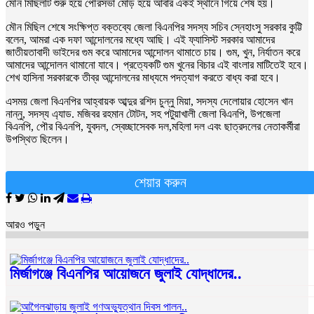
মৌন মিছিলটি শুরু হয়ে পৌরসভা মোড় হয়ে আবার একই স্থানে গিয়ে শেষ হয়।
মৌন মিছিল শেষে সংক্ষিপ্ত বক্তব্যে জেলা বিএনপির সদস্য সচিব স্নেহাংসু সরকার কুট্টি
বলেন, আমরা এক দফা আন্দোলনের মধ্যে আছি। এই ফ্যাসিস্ট সরকার আমাদের
জাতীয়তাবাদী ভাইদের গুম করে আমাদের আন্দোলন থামাতে চায়। গুম, খুন, নির্যাতন করে
আমাদের আন্দোলন থামানো যাবে। প্রত্যেকটি গুম খুনের বিচার এই বাংলার মাটিতেই হবে।
শেখ হাসিনা সরকারকে তীব্র আন্দোলনের মাধ্যমে পদত্যাগ করতে বাধ্য করা হবে।
এসময় জেলা বিএনপির আহ্বায়ক আব্দুর রশিদ চুন্নু মিয়া, সদস্য দেলোয়ার হোসেন খান
নান্নু, সদস্য এ্যাড. মজিবর রহমান টোটন, সহ পটুয়াখালী জেলা বিএনপি, উপজেলা
বিএনপি, পৌর বিএনপি, যুবদল, স্বেচ্ছাসেবক দল,মহিলা দল এবং ছাত্রদলের নেতাকর্মীরা
উপস্থিত ছিলেন।
শেয়ার করুন
আরও পড়ুন
মির্জাগঞ্জে বিএনপির আয়োজনে জুলাই যোদ্ধাদের..