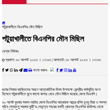
পটুয়াখালীতে বিএনপির মৌন মিছিল
পটুয়াখালীতে বিএনপির মৌন মিছিল
ডেস্ক নিউজঃ
প্রকাশ: ৩০ আগস্ট ২০২৩ । ১৭:৩৩ | আপডেট: ৩০ আগস্ট ২০২৩ । ১৭:৩৩
ফলো করুন-
গুমের শিকার ব্যক্তিদের স্মরণে আন্তর্জাতিক দিবস উপলক্ষে কেন্দ্রীয় কর্মসূচীর অংশ
হিসেবে পটুয়াখালীতে মুখে কালো কাপড় বেধে মৌন মিছিল করেছে জেলা বিএনপি।
৩০ আগষ্ট বুধবার সকাল নয়টায় জেলা বিএনপির আহ্বায়ক আব্দুর রশিদ চুন্নু মিয়া ও সদস্য
সচিব স্নেহাংসু সরকার কুট্টি’র নেতৃত্বে শহরের বনানী রোডস্থ বিএনপির কার্যালয় থেকে