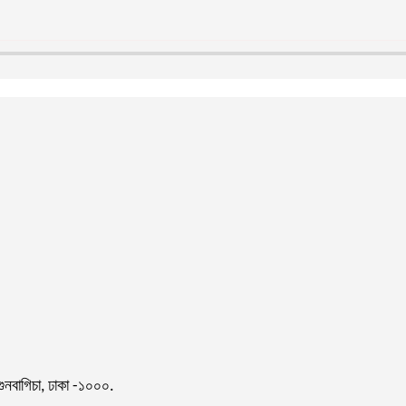
গুনবাগিচা, ঢাকা -১০০০.