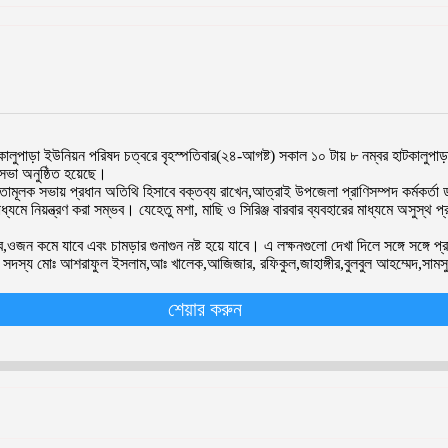
ালুপাড়া ইউনিয়ন পরিষদ চত্বরে বৃহস্পতিবার(২৪-আগষ্ট) সকাল ১০ টায় ৮ নম্বর হাটকালু
সভা অনুষ্ঠিত হয়েছে।
ূলক সভায় প্রধান অতিথি হিসাবে বক্তব্য রাখেন,আত্রাই উপজেলা প্রাণিসম্পদ কর্মকর্তা
 নিয়ন্ত্রণ করা সম্ভব। যেহেতু মশা, মাছি ও সিরিঞ্জ বারবার ব্যবহারের মাধ্যমে অসুস্থ প্র
ওজন কমে যাবে এবং চামড়ার গুনাগুন নষ্ট হয়ে যাবে। এ লক্ষনগুলো দেখা দিলে সঙ্গে সঙ্গে প
দস্য মোঃ আশরাফুল ইসলাম,আঃ খালেক,আজিজার, রফিকুল,জাহাঙ্গীর,বুলবুল আহম্মেদ,সামসুর
শেয়ার করুন