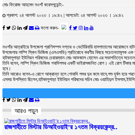
মোঃ ফিরোজ আহমেদ নওগাঁ করেসপন্ডেন্ট:-
প্রকাশ: ২৪ আগস্ট ২০২৩ । ১৯:৪২ | আপডেট: ২৪ আগস্ট ২০২৩ । ১৯:৪২
ফলো করুন-
নওগাঁর আত্রাইয়ে উপজেলা প্রাণিসম্পদ দপ্তর ও ভেটেরিনারি হাসপাতালের আয়োজনে হাটক
উপজেলায় লাম্পি স্কিন ডিজিজ (এলএসডি) প্রতিরোধে করণীয় বিষয়ে সচেতনতামূলক এক 
হাটকালুপাড়া ইউনিয়ন পরিষদের চেয়ারম্যান মোঃ আফজাল হোসেন এর সভাপতিত্বে সচেতনতাম
তিনি বলেন, লাম্পি স্কিন ডিজিজ গবাদিপশুর একটি ভাইরাসজনিত রোগ। এই রোগ টিকার মাধ্যমে
হবে।
তিনি আরোও বলেন-এ রোগে আক্রান্ত হলে গোবাদি পশুর দুধ কমে যাবে,পশু দূর্বল হয়ে পরবে,
এসময় উপস্থিত ছিলেন,হাটকালুপাড়া ইউনিয়ন পরিষদের সচিব মোঃ ওয়াহিদুল ইসলাম,ইউপি স
আরও পড়ুন
রাজশাহীতে মিস্টার ডিআইওয়াই’র ১৭তম বিক্রয়কেন্দ্র..