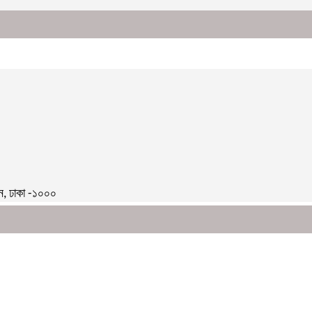
টন, ঢাকা -১০০০