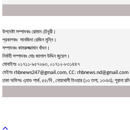
উপদেষ্টা সম্পাদকঃ রোমান চৌধুরী।
প্রকাশকঃ সানজিদা রেজিন মুন্নি।
সম্পাদকঃ কামরুজ্জামান বাঁধন।
নির্বাহী সম্পাদকঃ মোঃ জালাল উদ্দিন জুয়েল।
মোবাইলঃ ০১৭১১-৯৫৭২৬৩, ০১৭১২-৮৩১৪৪৭
মেইলঃ rhbnews247@gmail.com, CC: rhbnews.nd@gmail.com
ঢাকা অফিসঃ এ্যাড পার্ক, ৫৫/বি , নোয়াখালী টাওয়ার (১৩ তলা, ১৩এএ), পুরানা পল্