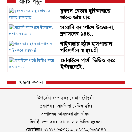
আরও পড়ুন
যুবদল নেতার ছুরিকাঘাতে
আহত জামায়াত..
বেরোবি ক্যাম্পাসে উত্তেজনা,
প্রশাসনের ১৪৪..
গাইবান্ধায় হঠাৎ হাসপাতাল
পরিদর্শনে স্বাস্থ্যমন্ত্রী
মোবাইলে পর্ণো ভিডিও করে
ইন্টারনেটে..
মন্তব্য করুন
উপদেষ্টা সম্পাদকঃ রোমান চৌধুরী।
প্রকাশকঃ সানজিদা রেজিন মুন্নি।
সম্পাদকঃ কামরুজ্জামান বাঁধন।
নির্বাহী সম্পাদকঃ মোঃ জালাল উদ্দিন জুয়েল।
মোবাইলঃ ০১৭১১-৯৫৭২৬৩, ০১৭১২-৮৩১৪৪৭