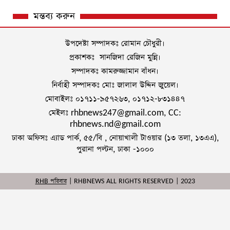
মন্তব্য করুন
উপদেষ্টা সম্পাদকঃ রোমান চৌধুরী।
প্রকাশকঃ সানজিদা রেজিন মুন্নি।
সম্পাদকঃ কামরুজ্জামান বাঁধন।
নির্বাহী সম্পাদকঃ মোঃ জালাল উদ্দিন জুয়েল।
মোবাইলঃ ০১৭১১-৯৫৭২৬৩, ০১৭১২-৮৩১৪৪৭
মেইলঃ rhbnews247@gmail.com, CC:
rhbnews.nd@gmail.com
ঢাকা অফিসঃ এ্যাড পার্ক, ৫৫/বি , নোয়াখালী টাওয়ার (১৩ তলা, ১৩এএ),
পুরানা পল্টন, ঢাকা -১০০০
RHB পরিবার
| RHBNEWS ALL RIGHTS RESERVED | 2023