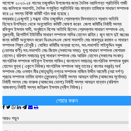
সাপেক্ষে ২০২৩-২৪ সালের তজুমদ্দিন উপজেলার জন্য দৈনিক নয়াদিগন্ত প্রতিনিধি গাজী
আঃ জলিলকে সভাপতি, দৈনিক গণমুক্তি প্রতিনিধি আঃ মান্নান তামিমকে সাধারণ সম্পাদক
করে ১৫ সদস্য বিশিষ্ট কমিটি গঠন করা হয়েছে।
শুক্রবার (১৪জুলাই ) সন্ধ্যা ৭টায় তজুমদ্দিন প্রেসক্লাব মিলনায়তনে প্রধান অতিথি
হিসেবে উপস্থিত থেকে অনুমোদিত কমিটি ঘোষণা করেন জেলা কমিটির নির্বাহী সদস্য
রফিকুল ইসলাম সাদী, অনুষ্ঠানে বিশেষ অতিথি ছিলেন প্রেসক্লাব সাধারণ সম্পাদক এম,
নুরুন্নবী, রিপোর্টার্স ইউনিটির সাধারণ সম্পাদক সাদির হোসেন রাহিম। জুন মাসে দুই বছরের
জন্য কমিটি অনুমোদন করেন বিএমএসএফ জেলা সভাপতি মোঃ মাকসুদুর রহমান ও সাধারণ
সম্পাদক শিমুল চৌধুরী। ঘোষিত কমিটির অন্যরা হলেন, সহ-সভাপতি সাইফুদ্দিন সবুজ
(ভোলার বাণী) সহ-সভাপতি মোঃ জিহাদ (সকালের সময়) যুগ্ম সাধারণ সম্পাদক মোশারফ
হোসেন ( বরিশাল সমাচার) যুগ্ম সাধারণ সম্পাদক মোঃ আরিফ হোসেন (সকালের সংবাদ)
সাংগঠনিক সম্পাদক সাইফুল ইসলাম সাকিব ( বাংলাদেশ সমাচার) সাংগঠনিক সম্পাদক মুরাদ
হোসেন মুন্না ( একুশে নিউজ) সাংগঠনিক সম্পাদক আবু তাহের ( বাংলার নবকন্ঠ) অর্থ
সম্পাদক মোঃ ওসমান মীর (মাতৃভূমি) দপ্তর সম্পাদক নাজিম উদ্দীন আমেনী (নয়া দর্পণ)
প্রচার সম্পাদক তামিম হাসান (সুন্দরবন) নির্বাহী সদস্য আবদুল হালিম (আজকের সূর্যোদয়)
নির্বাহী সদস্য মোঃ ফারুক (আজকের ভোলা) নির্বাহী সদস্য আবদুল হান্নান (বরিশাল
আজকাল) নির্বাহী সদস্য জহিরুল ইসলাম (দ্বীপ নিউজ)।
শেয়ার করুন
আরও পড়ুন