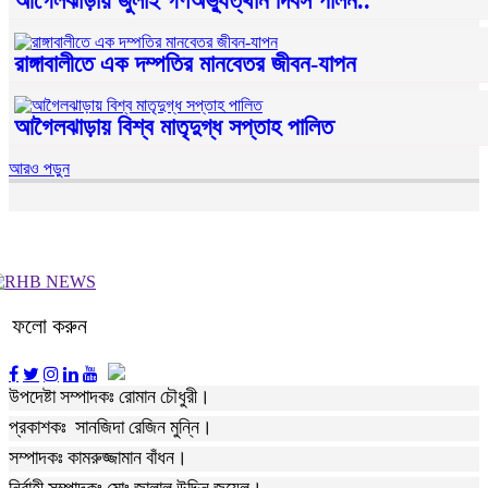
আগৈলঝাড়ায় জুলাই গণঅভ্যুত্থান দিবস পালন..
রাঙ্গাবালীতে এক দম্পতির মানবেতর জীবন-যাপন
আগৈলঝাড়ায় বিশ্ব মাতৃদুগ্ধ সপ্তাহ পালিত
আরও পড়ুন
ফলো করুন
উপদেষ্টা সম্পাদকঃ রোমান চৌধুরী।
প্রকাশকঃ সানজিদা রেজিন মুন্নি।
সম্পাদকঃ কামরুজ্জামান বাঁধন।