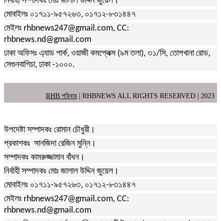
নির্বাহী সম্পাদকঃ মোঃ জালাল উদ্দিন জুয়েল।
মোবাইলঃ ০১৭১১-৯৫৭২৬৩, ০১৭১২-৮৩১৪৪৭
মেইলঃ rhbnews247@gmail.com, CC:
rhbnews.nd@gmail.com
ঢাকা অফিসঃ এ্যাড পার্ক, ওয়াজী কমপ্লেক্স (৯ম তলা), ৩১/সি, তোপখানা রোড,
সেগুনবাগিচা, ঢাকা -১০০০.
RHB পরিবার
| RHBNEWS ALL RIGHTS RESERVED | 2023
উপদেষ্টা সম্পাদকঃ রোমান চৌধুরী।
প্রকাশকঃ সানজিদা রেজিন মুন্নি।
সম্পাদকঃ কামরুজ্জামান বাঁধন।
নির্বাহী সম্পাদকঃ মোঃ জালাল উদ্দিন জুয়েল।
মোবাইলঃ ০১৭১১-৯৫৭২৬৩, ০১৭১২-৮৩১৪৪৭
মেইলঃ rhbnews247@gmail.com, CC:
rhbnews.nd@gmail.com