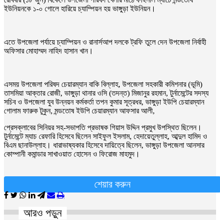
ইউনিয়নকে ১-০ গোলে হারিয়ে চ্যাম্পিয়ন হয় ভাঙ্গুড়া ইউনিয়ন।
এতে উপজেলা পর্যায়ে চ্যাম্পিয়ন ও রানার্সআপ দলকে ট্রফি তুলে দেন উপজেলা নির্বাহী
অফিসার মোহাম্মদ নাহিদ হাসান খান।
এসময় উপজেলা পরিষদ চেয়ারম্যান বাকি বিল্লাহ, উপজেলা সহকারী কমিশনার (ভূমি)
তাসমিয়া আক্তার রোজী, ভাঙ্গুড়া থানার ওসি (তদন্ত) মিজানুর রহমান, টুর্নামেন্টের সদস্য
সচিব ও উপজেলা যুব উন্নয়ন কর্মকর্তা তপন কুমার সূত্রধর, ভাঙ্গুড়া ইউপি চেয়ারম্যান
গোলাম ফারুক টুকুন, মন্ডতোষ ইউপি চেয়ারম্যান আফসার আলী,
প্রেসক্লাবের সিনিয়র সহ-সভাপতি প্রভাষক গিয়াস উদ্দিন প্রমুখ উপস্থিত ছিলেন।
টুর্নামেন্টে ম্যাচ রেফারি হিসেবে ছিলেন সাইফুল ইসলাম, হেদায়েতুল্লাহ, আব্দুল হামিদ ও
বিএম ছানাউল্লাহ। ধারাভাষ্যকার হিসেবে দায়িত্বে ছিলেন, ভাঙ্গুড়া উপজেলা আনসার
কোম্পানী কমান্ডার সাখাওয়াত হোসেন ও ফিরোজ মাহমুদ।
শেয়ার করুন
আরও পড়ুন