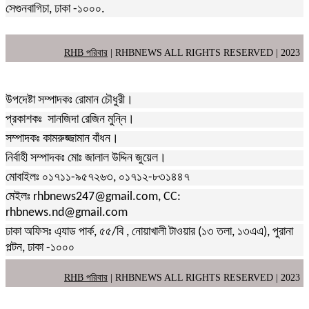
সেগুনবাগিচা, ঢাকা -১০০০.
RHB পরিবার
| RHBNEWS ALL RIGHTS RESERVED | 2023
উপদেষ্টা সম্পাদকঃ রোমান চৌধুরী।
প্রকাশকঃ সানজিদা রেজিন মুন্নি।
সম্পাদকঃ কামরুজ্জামান বাঁধন।
নির্বাহী সম্পাদকঃ মোঃ জালাল উদ্দিন জুয়েল।
মোবাইলঃ ০১৭১১-৯৫৭২৬৩, ০১৭১২-৮৩১৪৪৭
মেইলঃ rhbnews247@gmail.com, CC:
rhbnews.nd@gmail.com
ঢাকা অফিসঃ এ্যাড পার্ক, ৫৫/বি , নোয়াখালী টাওয়ার (১৩ তলা, ১৩এএ), পুরানা
পল্টন, ঢাকা -১০০০
RHB পরিবার
| RHBNEWS ALL RIGHTS RESERVED | 2023