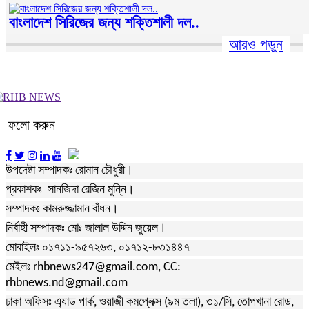
বাংলাদেশ সিরিজের জন্য শক্তিশালী দল..
আরও পড়ুন
ফলো করুন
উপদেষ্টা সম্পাদকঃ রোমান চৌধুরী।
প্রকাশকঃ সানজিদা রেজিন মুন্নি।
সম্পাদকঃ কামরুজ্জামান বাঁধন।
নির্বাহী সম্পাদকঃ মোঃ জালাল উদ্দিন জুয়েল।
মোবাইলঃ ০১৭১১-৯৫৭২৬৩, ০১৭১২-৮৩১৪৪৭
মেইলঃ rhbnews247@gmail.com, CC:
rhbnews.nd@gmail.com
ঢাকা অফিসঃ এ্যাড পার্ক, ওয়াজী কমপ্লেক্স (৯ম তলা), ৩১/সি, তোপখানা রোড,