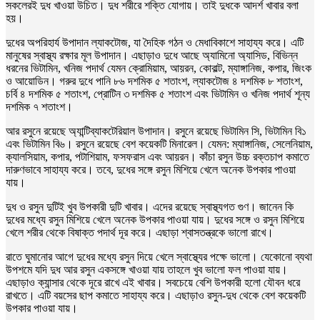
সকলেরই দুধ খাওয়া উচিত। দুধ শরীরে শক্তি যোগায়। তাই দুধকে আদর্শ খাবার বলা
হয়।
দুধের অপরিহার্য উপাদান ল্যাকটোজ, যা দৈহিক গঠন ও মেধাবিকাশে সাহায্য করে। এটি
মানুষের স্বাস্থ্য রক্ষার মূল উপাদান। এছাড়াও দুধে আছে অ্যামিনো অ্যাসিড, বিভিন্ন
ধরনের ভিটামিন, খনিজ পদার্থ যেমন ক্রোমিয়াম, আয়রন, কোবাল্ট, ম্যাঙ্গানিজ, কপার, জিংক
ও আয়োডিন। গরুর দুধে পানি ৮৬ দশমিক ৫ শতাংশ, ল্যাকটোজ ৪ দশমিক ৮ শতাংশ,
চর্বি ৪ দশমিক ৫ শতাংশ, প্রোটিন ৩ দশমিক ৫ শতাংশ এবং ভিটামিন ও খনিজ পদার্থ শূন্য
দশমিক ৭ শতাংশ।
আর রসুনে রয়েছে অ্যান্টিব্যাকটেরিয়াল উপাদান। রসুনে রয়েছে ভিটামিন সি, ভিটামিন বি১
এবং ভিটামিন বি৬। রসুনে রয়েছে বেশ কয়েকটি মিনারেল। যেমন: ম্যাঙ্গানিজ, সেলেনিয়াম,
ক্যালসিয়াম, কপার, পটাশিয়াম, ফসফরাস এবং আয়রন। কাঁচা রসুন উচ্চ রক্তচাপ কমাতে
দারুণভাবে সাহায্য করে। তবে, দুধের সঙ্গে রসুন মিশিয়ে খেলে অনেক উপকার পাওয়া
যায়।
দুধ ও রসুন দুটিই খুব উপকারী দুটি খাবার। এদের রয়েছে স্বাস্থ্যগত গুণ। জানেন কি
দুধের মধ্যে রসুন মিশিয়ে খেলে অনেক উপকার পাওয়া যায়। দুধের সঙ্গে ও রসুন মিশিয়ে
খেলে শরীর থেকে বিষাক্ত পদার্থ দূর করে। এছাড়া শ্বাসতন্ত্রকে ভালো রাখে।
রাতে ঘুমানোর আগে দুধের মধ্যে রসুন দিয়ে খেলে স্বাস্থ্যের পক্ষে ভালো। যেকোনো ব্যথা
উপশমে যদি দুধ আর রসুন একসঙ্গে খাওয়া যায় তাহলে খুব ভালো ফল পাওয়া যায়।
এছাড়াও ক্যান্সার থেকে দূরে রাখে এই খাবার। সবচেয়ে বেশি উপকারী হলো যৌবন ধরে
রাখতে। এটি বয়সের ছাপ কমাতে সাহায্য করে। এছাড়াও রসুন-দুধ থেকে বেশ কয়েকটি
উপকার পাওয়া যায়।