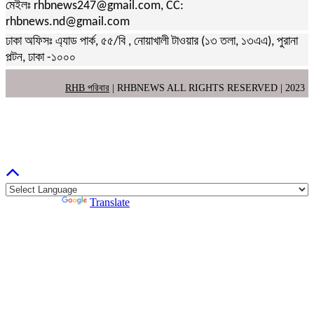
মেইলঃ rhbnews247@gmail.com, CC:
rhbnews.nd@gmail.com
ঢাকা অফিসঃ এ্যাড পার্ক, ৫৫/বি , নোয়াখালী টাওয়ার (১৩ তলা, ১৩এএ), পুরানা
পল্টন, ঢাকা -১০০০
RHB পরিবার
| RHBNEWS ALL RIGHTS RESERVED | 2023
Powered by
Translate