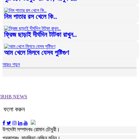
নিম পাতার রস খেলে কি..
ফ্রিজ ছাড়াই দীর্ঘদিন টাটকা রাখুন..
আম খেলে মিলবে যেসব পুষ্টিগুণ
আরও পড়ুন
ফলো করুন
উপদেষ্টা সম্পাদকঃ রোমান চৌধুরী।
প্রকাশকঃ সানজিদা রেজিন মুন্নি।