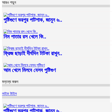
আরও পড়ুন
পুষ্টিগুণে ভরপুর পাটশাক, জানুন ৬..
নিম পাতার রস খেলে কি..
ফ্রিজ ছাড়াই দীর্ঘদিন টাটকা রাখুন..
আম খেলে মিলবে যেসব পুষ্টিগুণ
মন্তব্য করুন
লাইফ ষ্টাইল
পুষ্টিগুণে ভরপুর পাটশাক, জানুন ৬..