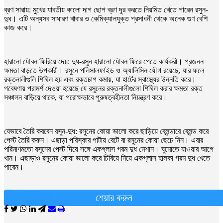
ব্রণ সারায়: মুখের যাবতীয় কালো দাগ ছোপ ব্রণ দূর করতে নিয়মিত খেতে পারেন রসুন-
দুধ। এটি অন্যসব সাধারণ খাবার ও কেমিক্যালযুক্ত প্রসাধনী থেকে অনেক গুণ বেশি
কাজ করে।
হারানো যৌবন ফিরিয়ে দেয়: দুধ-রসুন হারানো যৌবন ফিরে পেতে কার্যকরী। প্রজনন
ক্ষমতা বাড়তে উপকারী। রসুনে পলিসালফাইড ও অ্যালিসিন যৌগ রয়েছে, যার ফলে
রক্তনালীগুলি শিথিল হয় এবং রক্তচাপ কমায়, যা হার্টের স্বাস্থ্যের উন্নতি করে।
গবেষণায় পরামর্শ দেওয়া হয়েছে যে রসুনের রক্তনালীগুলো শিথিল করার ক্ষমতা রক্ত
সঞ্চালন বাড়িয়ে থাকে, যা পরোক্ষভাবে পুরুষত্বহীনতা নিয়ন্ত্রণ করে।
যেভাবে তৈরি করবেন রসুন-দুধ: রসুনের কোয়া ভালো করে ছাড়িয়ে ব্লেন্ডারে ব্লেন্ড করে
পেস্ট তৈরি করুন। এছাড়া পরিস্কার পাটায় বেটে বা রসুনের কোয়া ছেচে নিন। এবার
পরিমাণমতো রসুনের পেস্ট দিয়ে সঙ্গে একগ্লাস গরম দুধ মেশান। ঘুমোতে যাওয়ার আগে
খান। এছাড়াও রসুনের কোয়া ভালো করে চিবিয়ে নিয়ে একগ্লাস হালকা গরম দুধ খেতে
পারেন।
শেয়ার করুন