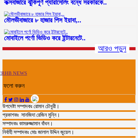
কক্সবাজারে ঝুঁকিপূর্ণ প্যারাসেলিং বন্ধে সরকারকে..
মৌলভীবাজারে ৮ হাজার পিস ইয়াবা,..
মোবাইলে পর্ণো ভিডিও করে ইন্টারনেটে..
আরও পড়ুন
ফলো করুন
উপদেষ্টা সম্পাদকঃ রোমান চৌধুরী।
প্রকাশকঃ সানজিদা রেজিন মুন্নি।
সম্পাদকঃ কামরুজ্জামান বাঁধন।
নির্বাহী সম্পাদকঃ মোঃ জালাল উদ্দিন জুয়েল।