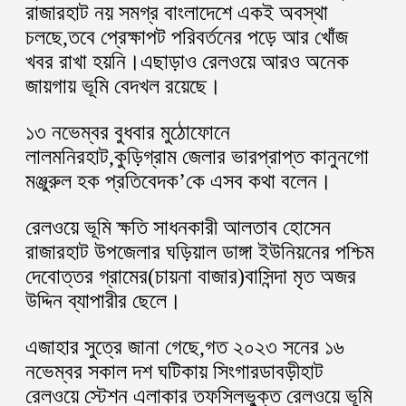
রাজারহাট নয় সমগ্র বাংলাদেশে একই অবস্থা
চলছে,তবে প্রেক্ষাপট পরিবর্তনের পড়ে আর খোঁজ
খবর রাখা হয়নি।এছাড়াও রেলওয়ে আরও অনেক
জায়গায় ভূমি বেদখল রয়েছে।
১৩ নভেম্বর বুধবার মুঠোফোনে
লালমনিরহাট,কুড়িগ্রাম জেলার ভারপ্রাপ্ত কানুনগো
মঞ্জুরুল হক প্রতিবেদক’কে এসব কথা বলেন।
রেলওয়ে ভূমি ক্ষতি সাধনকারী আলতাব হোসেন
রাজারহাট উপজেলার ঘড়িয়াল ডাঙ্গা ইউনিয়নের পশ্চিম
দেবোত্তর গ্রামের(চায়না বাজার)বাসিন্দা মৃত অজর
উদ্দিন ব্যাপারীর ছেলে।
এজাহার সুত্রে জানা গেছে,গত ২০২৩ সনের ১৬
নভেম্বর সকাল দশ ঘটিকায় সিংগারডাবড়ীহাট
রেলওয়ে স্টেশন এলাকার তফসিলভু্ক্ত রেলওয়ে ভূমি