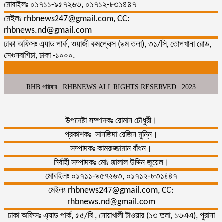
মোবাইলঃ ০১৭১১-৯৫৭২৬৩, ০১৭১২-৮৩১৪৪৭
মেইলঃ rhbnews247@gmail.com, CC:
rhbnews.nd@gmail.com
ঢাকা অফিসঃ এ্যাড পার্ক, ওয়াজী কমপ্লেক্স (৯ম তলা), ৩১/সি, তোপখানা রোড,
সেগুনবাগিচা, ঢাকা -১০০০.
RHB পরিবার
| RHBNEWS ALL RIGHTS RESERVED | 2023
উপদেষ্টা সম্পাদকঃ রোমান চৌধুরী।
প্রকাশকঃ সানজিদা রেজিন মুন্নি।
সম্পাদকঃ কামরুজ্জামান বাঁধন।
নির্বাহী সম্পাদকঃ মোঃ জালাল উদ্দিন জুয়েল।
মোবাইলঃ ০১৭১১-৯৫৭২৬৩, ০১৭১২-৮৩১৪৪৭
মেইলঃ rhbnews247@gmail.com, CC:
rhbnews.nd@gmail.com
ঢাকা অফিসঃ এ্যাড পার্ক, ৫৫/বি , নোয়াখালী টাওয়ার (১৩ তলা, ১৩এএ), পুরানা