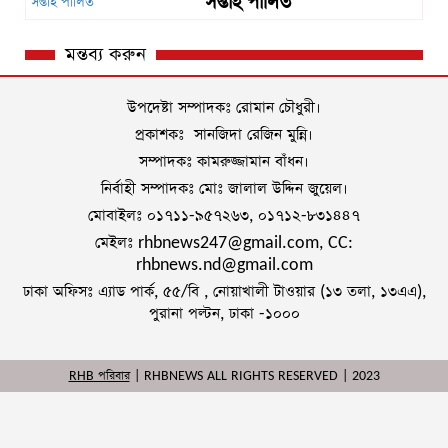
সপ্তাহ পালিত
মন্তব্য করুন
উপদেষ্টা সম্পাদকঃ রোমান চৌধুরী।
প্রকাশকঃ সানজিদা রেজিন মুন্নি।
সম্পাদকঃ কামরুজ্জামান বাঁধন।
নির্বাহী সম্পাদকঃ মোঃ জালাল উদ্দিন জুয়েল।
মোবাইলঃ ০১৭১১-৯৫৭২৬৩, ০১৭১২-৮৩১৪৪৭
মেইলঃ rhbnews247@gmail.com, CC:
rhbnews.nd@gmail.com
ঢাকা অফিসঃ এ্যাড পার্ক, ৫৫/বি , নোয়াখালী টাওয়ার (১৩ তলা, ১৩এএ),
পুরানা পল্টন, ঢাকা -১০০০
RHB পরিবার
| RHBNEWS ALL RIGHTS RESERVED | 2023