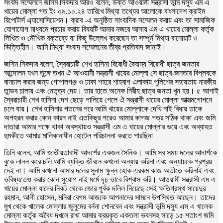
সংবাদ সম্মেলনে জসিম সিকদার আরও বলেন, উক্ত আওয়ামী সন্ত্রাসী ভূমি দস্যু এম এ
খায়ের মোল্লা গত ইং ০৯.১০.২৪ তারিখে মিথ্যা তথ্যের আলোকে বাংলাদেশ ক্রাইম
রিপোটার্স এ্যাসোসিয়েশন। ক্রাব -এ অনুষ্ঠিত সাংবাদিক সম্মেলন করায় এবং তা সামাজিক
যোগাযোগ মাধ্যমে প্রচার করায় বিষয়টি আমার নজরে আসায় এম এ খায়ের মোল্লা কর্তৃক
লিখিত ও মৌখিক বক্তব্যে যা কিছু উল্লেখ করেছেন তা সম্পূর্ন মিথ্যা বানোয়াট ও
ভিত্তিহীন। আমি মিথ্যা সংবাদ সম্মেলনের তীব্র প্রতিবাদ জানাই।
জসিম সিকদার বলেন, স্বৈরাচারী শেখ হাসিনা বিরোধী বৈষাম্য বিরোধী ছাত্র জনতার
আন্দোলন যখন তুঙ্গে তখন ঐ আওয়ামী সন্ত্রাসী খায়ের মোল্লা সে ছাত্র-জনতার বিপ্লবকে
বানচাল করার জন্য গোপালগঞ্জ ও ঢাকা শহরে শাহবাগ এলাকায় পুলিশের সহায়তায় নারকীয়
তান্ডব চালায় এবং নেতৃত্ব দেয়। তার হাতে অনেক নিরীহ ছাত্র জনতা খুন হয়। ৫ আগাই
স্বৈরাচারী শেখ হাসিনা দেশ ছেড়ে পালিয়ে গেলে ঐ সন্ত্রাসী খায়ের মোল্লা আত্মত্মগোপনে
চলে যায়। শেখ হাসিনার পতনের পরে আমি খায়ের মোল্লাকে দেখি নাই বিধায় তাকে
অপহরন করার কোন কারন নাই এতকিছুর পরেও আমার কাগজ পত্র সঠিক থাকা এবং জমি
দাতারা আমার পক্ষে থাকা অবস্থায়ও সন্ত্রাসী এম এ খায়ের মোল্লার ভয়ে এবং অব্যাহত
হুমকীতে আমার মালিকানাধীন হোটেল পরিচালনা করতে পারছিনা
তিনি বলেন, আমি জাতীয়তাবাদী আদর্শের একজন সৈনিক। আমি সব সময় দলের আদার্শকে
বুকে লালন করে চলি আমি ব্যক্তি জীবনে কখনো অন্যায় করিনা এবং অন্যায়কে প্রশ্রয়
দেই না। আমি কখনো আমার দলের সুনাম ক্ষুন্ন হোক এরকম কাজ অতীতে করিনাই এবং
ভবিষ্যতেও করার কোন সুযোগ নাই মর্মে দৃঢ় ভাবে বিশ্বাস করি। আওয়ামী সন্ত্রাসী এম এ
খায়ের মোল্লা যাদের নিকট থেকে জোর পূর্বক দলিল নিয়েছে সেই ক্ষতিগ্রস্থ সায়েদুর
রহমান, আলী হোসেন, মনিরা বেগম আজকে আপনাদের সামনে উপস্থিত আছেন। তাদের
মুখ থেকে খালেক মোল্লার জুলুমের বর্ননা শোনবেন এবং সন্ত্রাসী ভূমি দস্যু এস এ খালেক
মোল্লা কর্তৃক অবৈধ দখলে রাখা আমার ক্রয়কৃত একতলা ভবনসহ সাড়ে ১৫ শতাংশ জমি