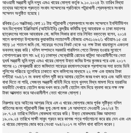
আওয়ামী সন্ত্রাসী ভূমি দস্যু এমএ খায়ের মোল্লা কর্তৃক ৯.১০.২০২৪ ইং তারিখ মিথ্যা
তথ্যের আলোকে প্রদত্ত সংবাদ সম্মেলনের প্রতিবাদে পটুয়াখালী প্রেসক্লাবে সংবাদ
সম্মেলন অনুষ্ঠিত হয়েছে।
রবিবার (১৩ অক্টোবর) বেলা ১১ টায় পটুয়াখালী প্রেসক্লাবে সংবাদ সম্মেলনে ইনস্টিটিউশন
অব ডিপ্লোমা ইঞ্জিনিয়ার্স (আইডিইবি) কেন্দ্রীয় কমিটির যুগ্ম আহবায়ক ও ঢাকা মহানগর
ছাত্রদলের সাবেক আহবায়ক মো. জসিম সিকার রানা তার লিখিত বক্তব্যে বলেন, ২০১৪
সালে কলাপাড়া উপজেলার কুয়াকাটার লতাচাপলী মৌজায় এসএ১২৬২/১ খতিয়ান-১৫ এর
সাড়ে ১৫ শতাংশ জমি মো. সায়েদুর গংদের নিকট থেকে ৭৪ লক্ষ টাকা বায়নামুলে একতলা
ভবনসহ ক্রয় করি। দলিল সম্পাদনে সরকারি পারমিশন পেতে বিলম্ব হওয়ার সুযোগে
গোপালগঞ্জের হাল সাং ৯/( চ) ঢাকাস্থ সেক্রেটারী রোডের বাসিন্দা আওয়ামীলীগের নেতা
দুধর্ষ সন্ত্রাসী ভূমি দস্যু এমএ খায়ের মোল্লা উক্ত জমির উপর কুনজর পরে এবং ২০১৭
সালের ২১ ফেব্রুয়ারী রাতে জমিদাতা সায়েদুর রহমানগংদেরকে প্রশাসনের সহা য়তায় ডিবি
পুলিশের পরিচয়ে তুলেনিয়ে ঢাকাতে বসে কমিশনের মাধ্যমে ২২ লক্ষ এক হাজার টাকা
দর্শাইয়া ৭৯৪/১৭ নং কবলা দলিল সৃষ্টি করে আমার হোটেল জবর দখল করে এবং আমি যাতে
বাধা দিতে না পারি, সেজন্য সন্ত্রাসী বাহিনী দিয়ে হত্য খুনসহ মিথ্য মামলা দিয়ে হয়রানির
ভয়ভীতি দেখায়ে হোটেল জবর দখল করে ভেলী হোটেল নাম দিয়ে ব্যবসা করে লক্ষ লক্ষ
টাকা আত্মসাত করে আওয়ামীলীগ নেতা খালেক মোল্লা।
নিরুপায় হয়ে আইনের আশ্রয় নিয়ে এম এ খায়ের মোল্লার জোর পূর্বক সৃষ্টিকৃত দলিল
বাতিলের জন্য পটুয়াখালী বিজ্ঞ যুগ্ম জেলা জজ ১ম আদালতে দেওয়ানী ১৬২/২৪ ইং
১৮.৭.২৪ তারিখে সিভিল মোকদ্দমা দায়ের করি। উক্ত মোকদ্দমায় বিজ্ঞ আদালত
১৯.০৯.২৪ তারিখে সাক্ষী সাবুদ গ্রহন করে কাগজ পত্র পর্যালোচনা করে রায় দেন এবং এম
এ খায়ের মোল্লার জোর করে নেওয়া ৭৯৪/২০১৭ নং দলিল খানা বাতিল করেন।