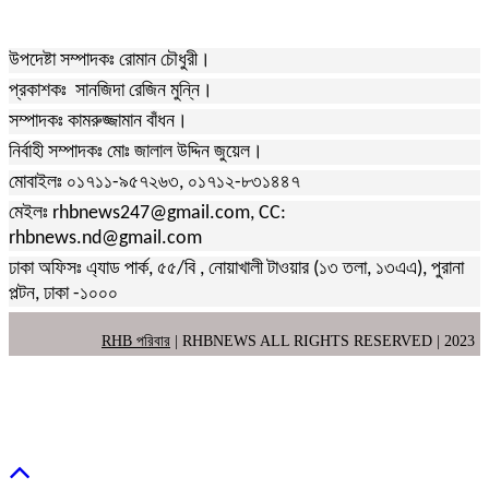
উপদেষ্টা সম্পাদকঃ রোমান চৌধুরী।
প্রকাশকঃ সানজিদা রেজিন মুন্নি।
সম্পাদকঃ কামরুজ্জামান বাঁধন।
নির্বাহী সম্পাদকঃ মোঃ জালাল উদ্দিন জুয়েল।
মোবাইলঃ ০১৭১১-৯৫৭২৬৩, ০১৭১২-৮৩১৪৪৭
মেইলঃ rhbnews247@gmail.com, CC:
rhbnews.nd@gmail.com
ঢাকা অফিসঃ এ্যাড পার্ক, ৫৫/বি , নোয়াখালী টাওয়ার (১৩ তলা, ১৩এএ), পুরানা
পল্টন, ঢাকা -১০০০
RHB পরিবার
| RHBNEWS ALL RIGHTS RESERVED | 2023