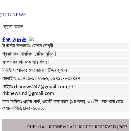
ফলো করুন
উপদেষ্টা সম্পাদকঃ রোমান চৌধুরী।
প্রকাশকঃ সানজিদা রেজিন মুন্নি।
সম্পাদকঃ কামরুজ্জামান বাঁধন।
নির্বাহী সম্পাদকঃ মোঃ জালাল উদ্দিন জুয়েল।
মোবাইলঃ ০১৭১১-৯৫৭২৬৩, ০১৭১২-৮৩১৪৪৭
মেইলঃ rhbnews247@gmail.com, CC:
rhbnews.nd@gmail.com
ঢাকা অফিসঃ এ্যাড পার্ক, ওয়াজী কমপ্লেক্স (৯ম তলা), ৩১/সি, তোপখানা রোড,
সেগুনবাগিচা, ঢাকা -১০০০.
RHB পরিবার
| RHBNEWS ALL RIGHTS RESERVED | 2023