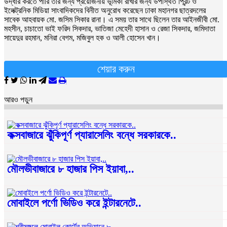
উদ্ধার করতে পারি তার জন্য প্রয়োজনীয় ভূমিকা রাখার জন্য উপস্থিত প্রিন্ট ও
ইলেক্ট্রনিক মিডিয়া সাংবাদিকদের বিনীত অনুরোধ করেছেন ঢাকা মহানগর ছাত্রদলের
সাবেক আহবায়ক মো. জসিম সিকার রানা। এ সময় তার সাথে ছিলেন তার আইনজীবী মো.
মহসীন, চাচাতো ভাই ফরিদ সিকদার, ভাতিজা মেহেদী হাসান ও রেজা সিকদার, জমিদাতা
সায়েদুর রহমান, মনিরা বেগম, মজিবুল হক ও আলী হোসেন খান।
শেয়ার করুন
আরও পড়ুন
কক্সবাজারে ঝুঁকিপূর্ণ প্যারাসেলিং বন্ধে সরকারকে..
মৌলভীবাজারে ৮ হাজার পিস ইয়াবা,..
মোবাইলে পর্ণো ভিডিও করে ইন্টারনেটে..