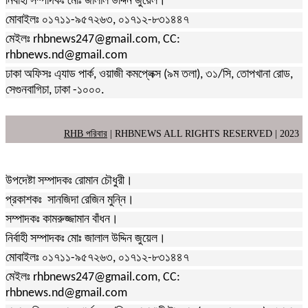
নির্বাহী সম্পাদকঃ মোঃ জালাল উদ্দিন জুয়েল।
মোবাইলঃ ০১৭১১-৯৫৭২৬৩, ০১৭১২-৮৩১৪৪৭
মেইলঃ rhbnews247@gmail.com, CC:
rhbnews.nd@gmail.com
ঢাকা অফিসঃ এ্যাড পার্ক, ওয়াজী কমপ্লেক্স (৯ম তলা), ৩১/সি, তোপখানা রোড,
সেগুনবাগিচা, ঢাকা -১০০০.
RHB পরিবার
| RHBNEWS ALL RIGHTS RESERVED | 2023
উপদেষ্টা সম্পাদকঃ রোমান চৌধুরী।
প্রকাশকঃ সানজিদা রেজিন মুন্নি।
সম্পাদকঃ কামরুজ্জামান বাঁধন।
নির্বাহী সম্পাদকঃ মোঃ জালাল উদ্দিন জুয়েল।
মোবাইলঃ ০১৭১১-৯৫৭২৬৩, ০১৭১২-৮৩১৪৪৭
মেইলঃ rhbnews247@gmail.com, CC:
rhbnews.nd@gmail.com