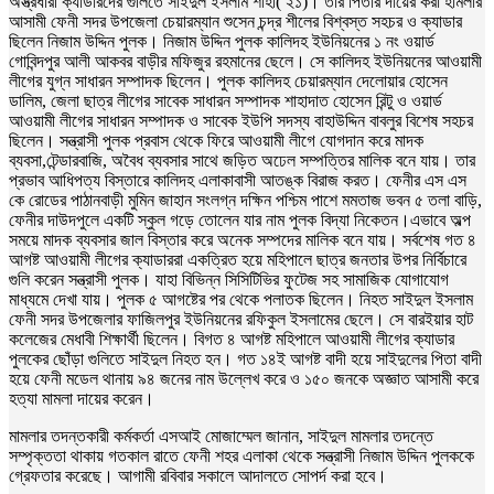
অস্ত্রধারী ক্যাডারদের গুলিতে সাইদুল ইসলাম শাহী( ২১)। তার পিতার দায়ের করা হামলার
আসামী ফেনী সদর উপজেলা চেয়ারম্যান শুসেন চন্দ্র শীলের বিশ্বস্ত সহচর ও ক্যাডার
ছিলেন নিজাম উদ্দিন পুলক। নিজাম উদ্দিন পুলক কালিদহ ইউনিয়নের ১ নং ওয়ার্ড
গোবিন্দপুর আলী আকবর বাড়ীর মফিজুর রহমানের ছেলে। সে কালিদহ ইউনিয়নের আওয়ামী
লীগের যুগ্ন সাধারন সম্পাদক ছিলেন। পুলক কালিদহ চেয়ারম্যান দেলোয়ার হোসেন
ডালিম, জেলা ছাত্র লীগের সাবেক সাধারন সম্পাদক শাহাদাত হোসেন রিন্টু ও ওয়ার্ড
আওয়ামী লীগের সাধারন সম্পাদক ও সাবেক ইউপি সদস্য বাহাউদ্দিন বাবলুর বিশেষ সহচর
ছিলেন। সন্ত্রাসী পুলক প্রবাস থেকে ফিরে আওয়ামী লীগে যোগদান করে মাদক
ব্যবসা,টেন্ডারবাজি, অবৈধ ব্যবসার সাথে জড়িত অঢেল সম্পত্তির মালিক বনে যায়। তার
প্রভাব আধিপত্য বিস্তারে কালিদহ এলাকাবাসী আতঙ্ক বিরাজ করত। ফেনীর এস এস
কে রোডের পাঠানবাড়ী মুমিন জাহান সংলগ্ন দক্ষিন পশ্চিম পাশে মমতাজ ভবন ৫ তলা বাড়ি,
ফেনীর দাউদপুলে একটি স্কুল গড়ে তোলেন যার নাম পুলক বিদ্যা নিকেতন।এভাবে অল্প
সময়ে মাদক ব্যবসার জাল বিস্তার করে অনেক সম্পদের মালিক বনে যায়। সর্বশেষ গত ৪
আগষ্ট আওয়ামী লীগের ক্যাডাররা একত্রিত হয়ে মহিপালে ছাত্র জনতার উপর নির্বিচারে
গুলি করেন সন্ত্রাসী পুলক। যাহা বিভিন্ন সিসিটিভির ফুটেজ সহ সামাজিক যোগাযোগ
মাধ্যমে দেখা যায়। পুলক ৫ আগষ্টের পর থেকে পলাতক ছিলেন। নিহত সাইদুল ইসলাম
ফেনী সদর উপজেলার ফাজিলপুর ইউনিয়নের রফিকুল ইসলামের ছেলে। সে বারইয়ার হাট
কলেজের মেধাবী শিক্ষার্থী ছিলেন। বিগত ৪ আগষ্ট মহিপালে আওয়ামী লীগের ক্যাডার
পুলকের ছোঁড়া গুলিতে সাইদুল নিহত হন। গত ১৪ই আগষ্ট বাদী হয়ে সাইদুলের পিতা বাদী
হয়ে ফেনী মডেল থানায় ৯৪ জনের নাম উল্লেখ করে ও ১৫০ জনকে অজ্ঞাত আসামী করে
হত্যা মামলা দায়ের করেন।
মামলার তদন্তকারী কর্মকর্তা এসআই মোজাম্মেল জানান, সাইদুল মামলার তদন্তে
সম্পৃক্ততা থাকায় গতকাল রাতে ফেনী শহর এলাকা থেকে সন্ত্রাসী নিজাম উদ্দিন পুলককে
গ্রেফতার করেছে। আগামী রবিবার সকালে আদালতে সোপর্দ করা হবে।