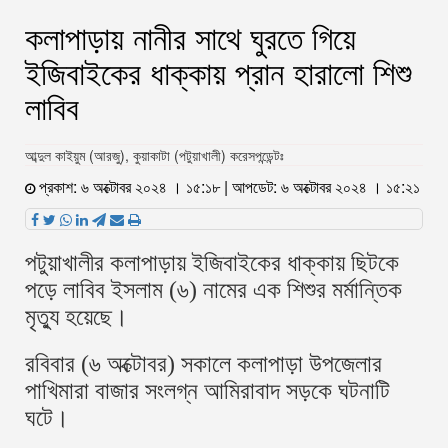
কলাপাড়ায় নানীর সাথে ঘুরতে গিয়ে
ইজিবাইকের ধাক্কায় প্রান হারালো শিশু
লাবিব
আব্দুল কাইয়ুম (আরজু), কুয়াকাটা (পটুয়াখালী) করেসপন্ডেন্টঃ
প্রকাশ: ৬ অক্টোবর ২০২৪ । ১৫:১৮ | আপডেট: ৬ অক্টোবর ২০২৪ । ১৫:২১
পটুয়াখালীর কলাপাড়ায় ইজিবাইকের ধাক্কায় ছিটকে
পড়ে লাবিব ইসলাম (৬) নামের এক শিশুর মর্মান্তিক
মৃত্যু হয়েছে।
রবিবার (৬ অক্টোবর) সকালে কলাপাড়া উপজেলার
পাখিমারা বাজার সংলগ্ন আমিরাবাদ সড়কে ঘটনাটি
ঘটে।