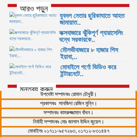
আরও পড়ুন
যুবদল নেতার ছুরিকাঘাতে আহত
জামায়াত..
কক্সবাজারে ঝুঁকিপূর্ণ প্যারাসেলিং
বন্ধে সরকারকে..
মৌলভীবাজারে ৮ হাজার পিস
ইয়াবা,..
মোবাইলে পর্ণো ভিডিও করে
ইন্টারনেটে..
মন্তব্য করুন
উপদেষ্টা সম্পাদকঃ রোমান চৌধুরী।
প্রকাশকঃ সানজিদা রেজিন মুন্নি।
সম্পাদকঃ কামরুজ্জামান বাঁধন।
নির্বাহী সম্পাদকঃ মোঃ জালাল উদ্দিন জুয়েল।
মোবাইলঃ ০১৭১১-৯৫৭২৬৩, ০১৭১২-৮৩১৪৪৭