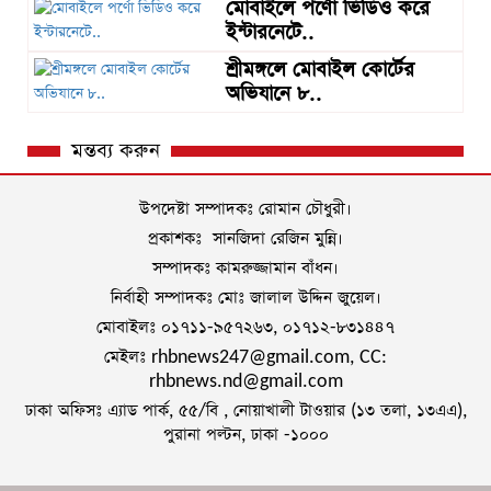
মোবাইলে পর্ণো ভিডিও করে
ইন্টারনেটে..
শ্রীমঙ্গলে মোবাইল কোর্টের
অভিযানে ৮..
মন্তব্য করুন
উপদেষ্টা সম্পাদকঃ রোমান চৌধুরী।
প্রকাশকঃ সানজিদা রেজিন মুন্নি।
সম্পাদকঃ কামরুজ্জামান বাঁধন।
নির্বাহী সম্পাদকঃ মোঃ জালাল উদ্দিন জুয়েল।
মোবাইলঃ ০১৭১১-৯৫৭২৬৩, ০১৭১২-৮৩১৪৪৭
মেইলঃ rhbnews247@gmail.com, CC:
rhbnews.nd@gmail.com
ঢাকা অফিসঃ এ্যাড পার্ক, ৫৫/বি , নোয়াখালী টাওয়ার (১৩ তলা, ১৩এএ),
পুরানা পল্টন, ঢাকা -১০০০