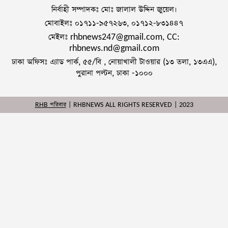
নির্বাহী সম্পাদকঃ মোঃ জালাল উদ্দিন জুয়েল।
মোবাইলঃ ০১৭১১-৯৫৭২৬৩, ০১৭১২-৮৩১৪৪৭
মেইলঃ rhbnews247@gmail.com, CC:
rhbnews.nd@gmail.com
ঢাকা অফিসঃ এ্যাড পার্ক, ৫৫/বি , নোয়াখালী টাওয়ার (১৩ তলা, ১৩এএ),
পুরানা পল্টন, ঢাকা -১০০০
RHB পরিবার
| RHBNEWS ALL RIGHTS RESERVED | 2023