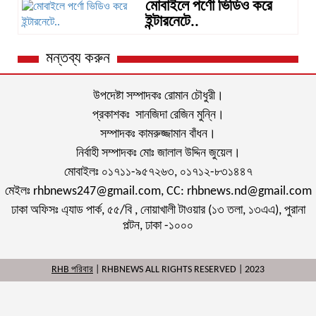
মোবাইলে পর্ণো ভিডিও করে
ইন্টারনেটে..
মন্তব্য করুন
উপদেষ্টা সম্পাদকঃ রোমান চৌধুরী।
প্রকাশকঃ সানজিদা রেজিন মুন্নি।
সম্পাদকঃ কামরুজ্জামান বাঁধন।
নির্বাহী সম্পাদকঃ মোঃ জালাল উদ্দিন জুয়েল।
মোবাইলঃ ০১৭১১-৯৫৭২৬৩, ০১৭১২-৮৩১৪৪৭
মেইলঃ rhbnews247@gmail.com, CC: rhbnews.nd@gmail.com
ঢাকা অফিসঃ এ্যাড পার্ক, ৫৫/বি , নোয়াখালী টাওয়ার (১৩ তলা, ১৩এএ), পুরানা
পল্টন, ঢাকা -১০০০
RHB পরিবার
| RHBNEWS ALL RIGHTS RESERVED | 2023