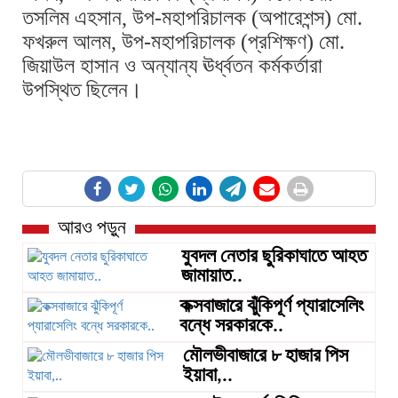
তসলিম এহসান, উপ-মহাপরিচালক (অপারেশন্স) মো.
ফখরুল আলম, উপ-মহাপরিচালক (প্রশিক্ষণ) মো.
জিয়াউল হাসান ও অন্যান্য ঊর্ধ্বতন কর্মকর্তারা
উপস্থিত ছিলেন।
আরও পড়ুন
যুবদল নেতার ছুরিকাঘাতে আহত
জামায়াত..
কক্সবাজারে ঝুঁকিপূর্ণ প্যারাসেলিং
বন্ধে সরকারকে..
মৌলভীবাজারে ৮ হাজার পিস
ইয়াবা,..