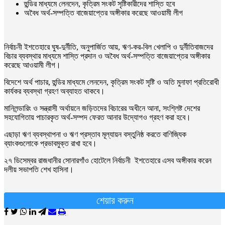
হুন্ডির মাধ্যমে লেনদেন, কৃত্রিম সংকট সৃষ্টিকারীদের শাস্তি হবে
অবৈধ অর্থ-সম্পত্তি বাজেয়াপ্তের অঙ্গীকার করেছে আওয়ামী লীগ
নির্বাচনী ইশতেহারে ঘুষ-দুর্নীতি, অনুপার্জিত আয়, ঋণ-কর-বিল খেলাপি ও দুর্নীতিবাজদের
বিচার ব্যবস্থার মাধ্যমে শাস্তি প্রদান ও অবৈধ অর্থ-সম্পত্তি বাজেয়াপ্তের অঙ্গীকার
করেছে আওয়ামী লীগ।
বিদেশে অর্থ পাচার, হুন্ডির মাধ্যমে লেনদেন, কৃত্রিম সংকট সৃষ্টি ও অতি মুনাফা প্রতিরোধী
কার্যকর ব্যবস্থা গ্রহণ অব্যাহত থাকবে।
মানিলন্ডারিং ও সন্ত্রাসী অর্থায়নে জড়িতদের বিচারের অধীনে আনা, সংশ্লিষ্ট দেশের
সহযোগিতায় পাচারকৃত অর্থ-সম্পদ ফেরত আনার উদ্যোগও গ্রহণ করা হবে।
এছাড়া ঋণ ব্যবস্থাপনা ও ঋণ প্রস্তাব মূল্যায়ন বস্তুনিষ্ঠ করতে বাণিজ্যিক
ব্যাংকগুলোকে প্রভাবমুক্ত রাখা হবে।
২৭ ডিসেম্বর রাজধানীর সোনারগাঁও হোটেলে নির্বাচনী ইশতেহারে এসব অঙ্গীকার করেন
দলীয় সভাপতি শেখ হাসিনা।
শেয়ার করুন