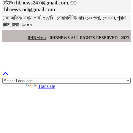
মেইলঃ rhbnews247@gmail.com, CC:
rhbnews.nd@gmail.com
ঢাকা অফিসঃ এ্যাড পার্ক, ৫৫/বি , নোয়াখালী টাওয়ার (১৩ তলা, ১৩এএ), পুরানা
পল্টন, ঢাকা -১০০০
RHB পরিবার
| RHBNEWS ALL RIGHTS RESERVED | 2023
Powered by
Translate