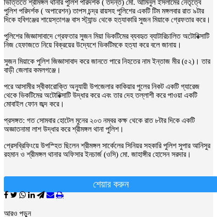
ভিত্তিতে শ্রীমঙ্গল থানার পুলিশ পরিদর্শক ( তদন্ত) মো. আমিনুল ইসলামের নেতৃত্বে
পুলিশ পরিদর্শক ( অপারেশন) তাপস চন্দ্র রায়সহ পুলিশের একটি টিম মঙ্গলবার রাত ৯টার
দিকে হবিগঞ্জের শায়েস্তাগঞ্জ বাস স্ট্যান্ড থেকে হত্যাকারি সুজন মিয়াকে গ্রেফতার করে।
পুলিশের জিজ্ঞাসাবাদে গ্রেফতার সুজন মিয়া ভিকটিমের ব্যবহৃত ব্যাটারিচালিত অটোরিক্সাটি
নিজ হেফাজতে নিয়ে বিক্রয়ের উদ্যেশে ভিকটিমকে হত্যা করে বলে জানায়।
সুজন মিয়াকে পুলিশ জিজ্ঞাসাবাদ করে জানতে পারে নিহতের নাম ইন্তাজ মীর (৫২)। তার
বাড়ী জেলার কমলগঞ্জে।
পরে আসামীর স্বীকারোক্তি অনুযায়ী উপজেলার কাকিয়ার পুলের নিকট একটি গ্যারেজ
থেকে ভিকটিমের অটোরিক্সাটি উদ্ধার করে এবং তার দেহ তল্লাশী করে পাওয়া একটি
মোবাইল ফোন জব্দ করে।
প্রসঙ্গত: গত সোমবার হোটেল মুনের ২০৩ নম্বর কক্ষ থেকে রাত ৮টার দিকে একটি
অজ্ঞাতনামা লাশ উদ্ধার করে শ্রীমঙ্গল থানা পুলিশ।
প্রেসব্রিফিংয়ে উপস্হিত ছিলেন শ্রীমঙ্গল সার্কেলের সিনিয়র সহকারি পুলিশ সুপার আনিসুর
রহমান ও শ্রীমঙ্গল থানার অফিসার ইনচার্জ (ওসি) মো. জাহাঙ্গীর হোসেন সরদার।
শেয়ার করুন
আরও পড়ুন