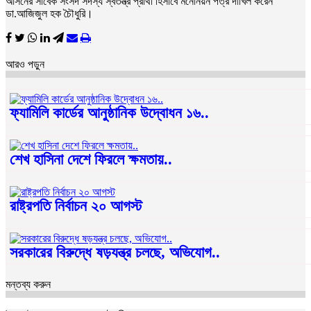
আসনের সাবেক সংসদ সদস্য স্বতন্ত্র প্রার্থী হিসাবে মনোনয়ন পত্র দাখিল করেন
ডা.আজিজুল হক চৈৗধুরি।
আরও পড়ুন
ফ্যামিলি কার্ডের আনুষ্ঠানিক উদ্বোধন ১৬..
শেখ হাসিনা দেশে ফিরলে ক্ষমতায়..
রাষ্ট্রপতি নির্বাচন ২০ আগস্ট
সরকারের বিরুদ্ধে ষড়যন্ত্র চলছে, অভিযোগ..
মন্তব্য করুন