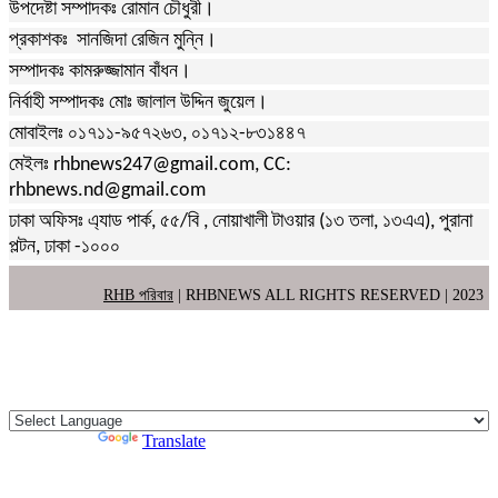
উপদেষ্টা সম্পাদকঃ রোমান চৌধুরী।
প্রকাশকঃ সানজিদা রেজিন মুন্নি।
সম্পাদকঃ কামরুজ্জামান বাঁধন।
নির্বাহী সম্পাদকঃ মোঃ জালাল উদ্দিন জুয়েল।
মোবাইলঃ ০১৭১১-৯৫৭২৬৩, ০১৭১২-৮৩১৪৪৭
মেইলঃ rhbnews247@gmail.com, CC:
rhbnews.nd@gmail.com
ঢাকা অফিসঃ এ্যাড পার্ক, ৫৫/বি , নোয়াখালী টাওয়ার (১৩ তলা, ১৩এএ), পুরানা
পল্টন, ঢাকা -১০০০
RHB পরিবার
| RHBNEWS ALL RIGHTS RESERVED | 2023
Powered by
Translate