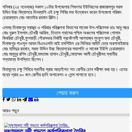
শনিবার (২৫ নভেম্বর) সকাল ১০টায় উপজেলার শিবনগর ইউনিয়নের রাজারামপুর সরফ
উদ্দিন উচ্চ বিদ্যালয়ে দিনব্যাপি এই চক্ষু শিবির শুভ উদ্বোধন করেন উপজেলা পরিষদ
চেয়ারম্যান মোঃ আতাউর রহমান মিল্টন।
এসময় দিনাজপুর স্বাস্থ্য ও পরিবার পরিকল্পনা বিভাগের সাবেক উপ-পরিচালক ডাঃ আবু নছর
মোঃ নুরুল ইসলাম চৌধরী আরিফ, তিতাস গ্যাসের পশ্চিম অঞ্চলের পরিচালক গোলাম
কিবরিয়া চৌধুরী,ফুলবাড়ী পৌরসভার নির্বাহী প্রকৌশলী আলহাজ্ব লুৎফুল হুদা চৌধুরী,
দিনাজপুর গাওসুল আযম বিএনএসবি আই হসপিটাল এর সিনিয়র আউট ডোর অরগানাইজার
মোঃ হামিদুর রহমান, সরফ উদ্দিন উচ্চ বিদ্যালয়ের সভাপতি ও সাবেক ইউপি চেয়ারম্যান
মোঃ মামুনুর রশিদ চৌধুরী,মমতাজ হাসান চৌধুরী,মোহাম্মদ আলী চৌধুরীসহ স্থানীয়
গন্যমান্য উপস্থিত ছিলেন।
বিনামূল্যে চক্ষু শিবিরে স্থানীয় প্রায় আড়াইশত শত রোগীর চোখ পরীক্ষা করা হয়। এদের
মধ্যে প্রায় ৬০ জন রোগীর ছানি অপারেশন ও লেন্স লাগানো হবে।
শেয়ার করুন
আরও পড়ুন
দূষণমুক্ত নদী গড়তে কর্মপরিকল্পনা তৈরির..