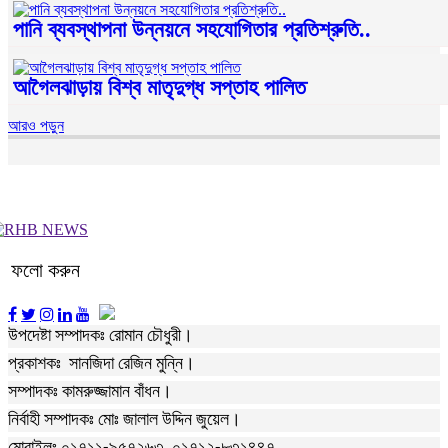
পানি ব্যবস্থাপনা উন্নয়নে সহযোগিতার প্রতিশ্রুতি..
আগৈলঝাড়ায় বিশ্ব মাতৃদুগ্ধ সপ্তাহ পালিত
আরও পড়ুন
ফলো করুন
উপদেষ্টা সম্পাদকঃ রোমান চৌধুরী।
প্রকাশকঃ সানজিদা রেজিন মুন্নি।
সম্পাদকঃ কামরুজ্জামান বাঁধন।
নির্বাহী সম্পাদকঃ মোঃ জালাল উদ্দিন জুয়েল।