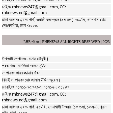
মোবাইলঃ ০১৭১১-৯৫৭২৬৩, ০১৭১২-৮৩১৪৪৭
মেইলঃ rhbnews247@gmail.com, CC:
rhbnews.nd@gmail.com
ঢাকা অফিসঃ এ্যাড পার্ক, ওয়াজী কমপ্লেক্স (৯ম তলা), ৩১/সি, তোপখানা রোড,
সেগুনবাগিচা, ঢাকা -১০০০.
RHB পরিবার
| RHBNEWS ALL RIGHTS RESERVED | 2023
উপদেষ্টা সম্পাদকঃ রোমান চৌধুরী।
প্রকাশকঃ সানজিদা রেজিন মুন্নি।
সম্পাদকঃ কামরুজ্জামান বাঁধন।
নির্বাহী সম্পাদকঃ মোঃ জালাল উদ্দিন জুয়েল।
মোবাইলঃ ০১৭১১-৯৫৭২৬৩, ০১৭১২-৮৩১৪৪৭
মেইলঃ rhbnews247@gmail.com, CC:
rhbnews.nd@gmail.com
ঢাকা অফিসঃ এ্যাড পার্ক, ৫৫/বি , নোয়াখালী টাওয়ার (১৩ তলা, ১৩এএ), পুরানা