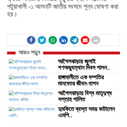
পটুয়াখালী -১ আসনটি জাতীয় সংসদে শূন্য ঘোষণা করা
হয়।
আরও পড়ুন
আগৈলঝাড়ায় জুলাই
গণঅভ্যুত্থান দিবস পালন..
রাঙ্গাবালীতে এক দম্পতির
মানবেতর জীবন-যাপন
আগৈলঝাড়ায় বিশ্ব মাতৃদুগ্ধ
সপ্তাহ পালিত
দুমকিতে ব্যস্ত সময় কাটালেন
এমপি..