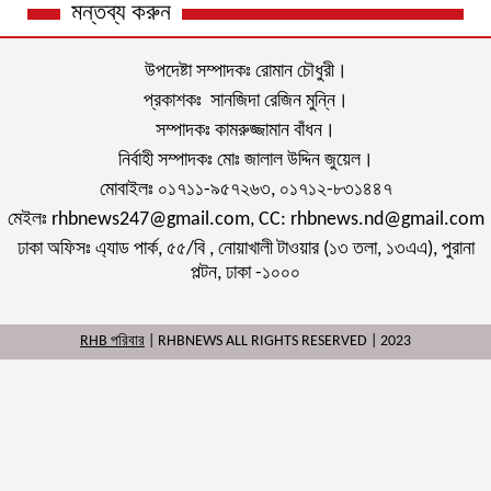
মন্তব্য করুন
উপদেষ্টা সম্পাদকঃ রোমান চৌধুরী।
প্রকাশকঃ সানজিদা রেজিন মুন্নি।
সম্পাদকঃ কামরুজ্জামান বাঁধন।
নির্বাহী সম্পাদকঃ মোঃ জালাল উদ্দিন জুয়েল।
মোবাইলঃ ০১৭১১-৯৫৭২৬৩, ০১৭১২-৮৩১৪৪৭
মেইলঃ rhbnews247@gmail.com, CC: rhbnews.nd@gmail.com
ঢাকা অফিসঃ এ্যাড পার্ক, ৫৫/বি , নোয়াখালী টাওয়ার (১৩ তলা, ১৩এএ), পুরানা
পল্টন, ঢাকা -১০০০
RHB পরিবার
| RHBNEWS ALL RIGHTS RESERVED | 2023