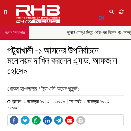
EN
জুলাই যোদ্ধা মিতুর খোঁজখবর নিলেন প্রধানমন্ত্রী
সংবাদ শিরোনাম
পটুয়াখালী -১ আসনের উপনির্বাচনে
মনোনয়ন দাখিল করলেন এ্যাড. আফজাল
হোসেন
খোকন হাওলাদার পটুয়াখালী করেসপন্ডেন্ট:-
প্রকাশ: ১ নভেম্বর ২০২৩ । ১৮:২৯ | আপডেট: ১ নভেম্বর ২০২৩ ।
১৮:২৯