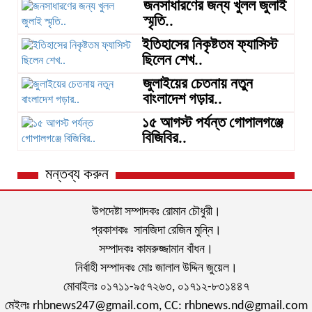
জনসাধারণের জন্য খুলল জুলাই
স্মৃতি..
ইতিহাসের নিকৃষ্টতম ফ্যাসিস্ট
ছিলেন শেখ..
জুলাইয়ের চেতনায় নতুন
বাংলাদেশ গড়ার..
১৫ আগস্ট পর্যন্ত গোপালগঞ্জে
বিজিবির..
মন্তব্য করুন
উপদেষ্টা সম্পাদকঃ রোমান চৌধুরী।
প্রকাশকঃ সানজিদা রেজিন মুন্নি।
সম্পাদকঃ কামরুজ্জামান বাঁধন।
নির্বাহী সম্পাদকঃ মোঃ জালাল উদ্দিন জুয়েল।
মোবাইলঃ ০১৭১১-৯৫৭২৬৩, ০১৭১২-৮৩১৪৪৭
মেইলঃ rhbnews247@gmail.com, CC: rhbnews.nd@gmail.com