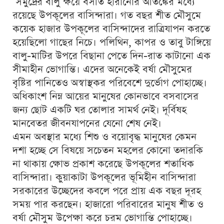
সমুদ্রের বালু ক্ষয়ে বসতি হারানোর আতঙ্কের মধ্যে
রয়েছে উপকূলের বাসিন্দারা। গত বছর শীত মৌসুমে
কয়েক হাজার উপকূলের বাসিন্দাদের রাত্রিযাপন করতে
হয়েছিলো গাছের নিচে। পলিথিন, কাপর ও তাবু টাঙ্গিয়ে
বালু-মাটির উপরে বিছানা পেতে দিন-রাত কাটানো এক
সীমাহীন ভোগান্তি। এদের অনেকেই বর্ষা মৌসুমের
বৃষ্টির পানিতেও অস্বাস্থকর পরিবেশে দুর্ভোগ পোহাচ্ছে।
অধিকাংশ নিম্ন আয়ের মানুষের কোনভাবে বসবাসের
জন্য ছোট একটি ঘর তোলার সামর্থ নেই। দূর্বিষহ
মানবেতর জীবনযাপনের যেনো শেষ নেই।
এমন অবস্থার মধ্যে শিশু ও বয়োবৃদ্ধ মানুষের কেমন
দশা হচ্ছে সে বিষয়ে সচেতন মহলের কোনো তদারকি
না থাকায় ক্ষোভ প্রকাশ করেছে উপকূলের শতাধিক
বাসিন্দারা। কুয়াকাটা উপকূলের ভূমিহীন বাসিন্দারা
সরকারের উচ্ছেদের কবলে পরে প্রায় এক বছর দূরহ
সময় পার করছেন। হাজারো পরিবারের মানুষ শীত ও
বর্ষা মৌসুম উপেক্ষা করে চরম ভোগান্তি পোহাচ্ছে।