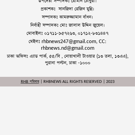
উপদেষ্টা সম্পাদকঃ রোমান চৌধুরী।
প্রকাশকঃ সানজিদা রেজিন মুন্নি।
সম্পাদকঃ কামরুজ্জামান বাঁধন।
নির্বাহী সম্পাদকঃ মোঃ জালাল উদ্দিন জুয়েল।
মোবাইলঃ ০১৭১১-৯৫৭২৬৩, ০১৭১২-৮৩১৪৪৭
মেইলঃ rhbnews247@gmail.com, CC:
rhbnews.nd@gmail.com
ঢাকা অফিসঃ এ্যাড পার্ক, ৫৫/বি , নোয়াখালী টাওয়ার (১৩ তলা, ১৩এএ),
পুরানা পল্টন, ঢাকা -১০০০
RHB পরিবার
| RHBNEWS ALL RIGHTS RESERVED | 2023