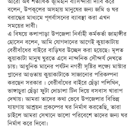
আরো অর্ধ শতাধিক ভূমিহীন বাসিন্দারা দাবি করে
বলেন, উপকূলের অসহায় মানুষের জন্য জমি ও ঘর
বরাদ্ধের মাধ্যমে পূণর্বাসনের ব্যাবস্থা করা এখন
সময়ের দাবী।
এ বিষয়ে কলাপাড়া উপজেলা নির্বাহী কর্মকর্তা জাহাঙ্গীর
হোসেন বলেন, আমি যোগদানের আগেই কুয়াকাটায়
বেরীবাঁধের বাইরে বাড়িঘর উচ্ছেদ করা হয়েছে। মূলত
কুয়াকাটা মানুষ ঘুরতে এসে নান্দনিক সৌন্দর্য দেখতে
চায়। আধুনিক মানের পর্যটন নগরী সৃষ্টির লক্ষ্যে মাস্টার
প্লানের আওতায় কুয়াকাটাকে সাজানোর পরিকল্পনা
করছেন সরকার । বেরীবাঁধের বাইরে ছেঁড়া পলিথিন,
ভাঙ্গাচুরা ছেঁড়া ফুটা দোচালা টিন দিয়ে বসবাস খারাপ
দেখায়। আমরা তাদের কথা ভেবে উপজেলার বিভিন্ন
যায়গায় আশ্রয়ন প্রকল্পের ঘর নির্মাণ করতেছি, তারা
চাইলে আমরা সেখানে ভালো পরিবেশে তাদের জন্য ঘর
নির্মাণ করে দিবো।