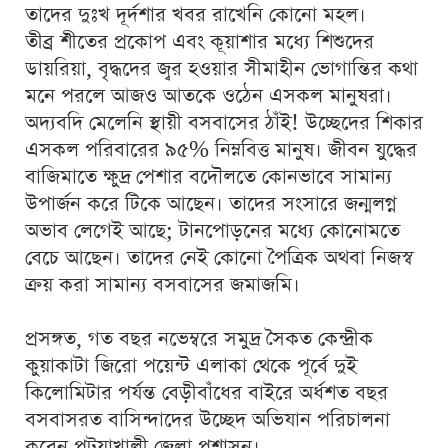
তাদের দুঃখ দূর্দশার খবর রাখেনি কোনো মহল।
তীব্র শীতের প্রকোপ এবং কূয়াশার মধ্যে শিশুদের
ডায়রিয়া, বৃদ্ধদের জ্বর হওয়ার সীমাহীন ভোগান্তির কথা
মনে পরলে আজও আতকে ওঠেন এসকল মানুষরা।
অদ্যবদি মেলেনি স্থায়ী বসবাসের ঠাঁই! উচ্ছেদের শিকার
এসকল পরিবারের ৯৫% নিম্নবিত্ত মানুষ। জীবন যুদ্ধের
বাজিমাতে ক্ষুদ্র পেশার বদৌলতে কোনভাবে সামান্য
উপার্জন করে টিকে আছেন। তাদের সংসারে জন্মলগ্ন
অভাব লেগেই আছে; টানপোড়নের মধ্যে কোনোমতে
বেচে আছেন। তাদের নেই কোনো পৈত্রিক অথবা নিজস্ব
ক্রয় করা সামান্য বসবাসের জমাজমি।
প্রসঙ্গত, গত বছর নভেম্বরে সমুদ্র সৈকত কেন্দ্রীক
কুয়াকাটা জিরো পয়েন্ট এলাকা থেকে পূর্বে দুই
কিলোমিটার পর্যন্ত বেড়ীবাঁধের বাইরে অর্ধশত বছর
বসবাসরত বাসিন্দাদের উচ্ছেদ অভিযান পরিচালনা
করেন পটুয়াখালী জেলা প্রশাসন।